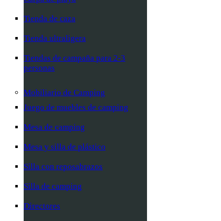
Tienda de caza
Tienda ultraligera
Tiendas de campaña para 2-3
personas
Mobiliario de Camping
Juego de muebles de camping
Mesa de camping
Mesa y silla de plástico
Silla con reposabrazos
Silla de camping
Directores