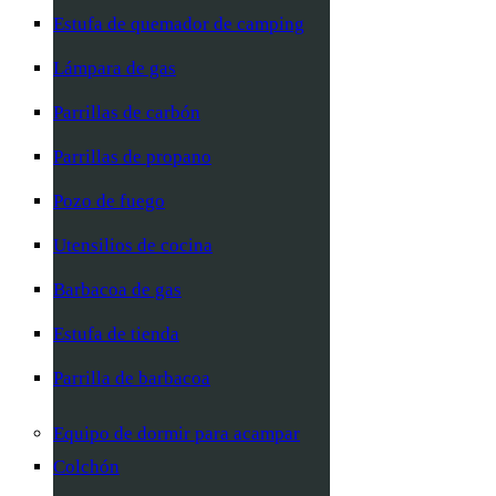
Estufa de quemador de camping
Lámpara de gas
Parrillas de carbón
Parrillas de propano
Pozo de fuego
Utensilios de cocina
Barbacoa de gas
Estufa de tienda
Parrilla de barbacoa
Equipo de dormir para acampar
Colchón