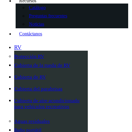
Recursos
Catálogo
Preguntas frecuentes
Noticias
Contáctanos
RV
Protección RV
Cubierta de la rueda de RV
Cubierta de RV
Cubierta del parabrisas
Cubierta de aire acondicionado
para vehículos recreativos
Aguas residuales
Baño portátil