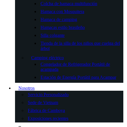
Colcha de hamaca multifunción
Hamaca con Mosquitera
Hamaca de camping
Hamacas estilo brasileño
Silla colgante
Tienda de la silla de los niños que cuelga del
árbol
Camping eléctrico
Congelador de Refrigerador Portátil de
acampada
Estación de Energía Portátil para Acampar
Nosotros
Servicio Personalizado
Sede de Vietnam
Fábrica de Camboya
Exposiciones recientes