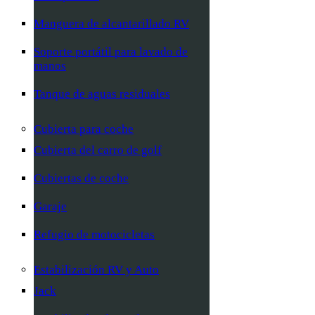
Manguera de alcantarillado RV
Soporte portátil para lavado de
manos
Tanque de aguas residuales
Cubierta para coche
Cubierta del carro de golf
Cubiertas de coche
Garaje
Refugio de motocicletas
Estabilización RV y Auto
Jack