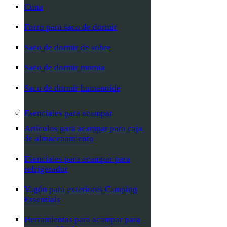
Cuna
Forro para saco de dormir
Saco de dormir de sobre
Saco de dormir momia
Saco de dormir humanoide
Esenciales para acampar
Artículos para acampar para caja
de almacenamiento
Esenciales para acampar para
refrigerador
Vagón para exteriores Camping
Essentials
Herramientas para acampar para