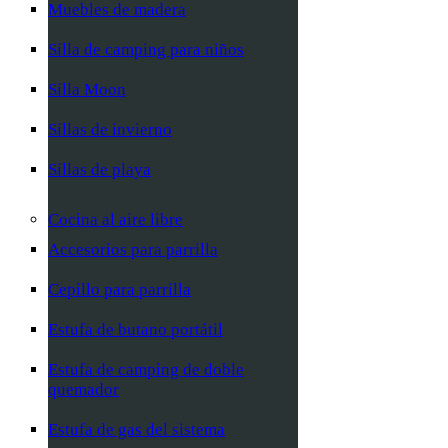
Muebles de madera
Silla de camping para niños
Silla Moon
Sillas de invierno
Sillas de playa
Cocina al aire libre
Accesorios para parrilla
Cepillo para parrilla
Estufa de butano portátil
Estufa de camping de doble
quemador
Estufa de gas del sistema