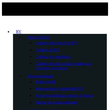
RV
Protección RV
Cubierta de la rueda de RV
Cubierta de RV
Cubierta del parabrisas
Cubierta de aire acondicionado para
vehículos recreativos
Aguas residuales
Baño portátil
Manguera de alcantarillado RV
Soporte portátil para lavado de manos
Tanque de aguas residuales