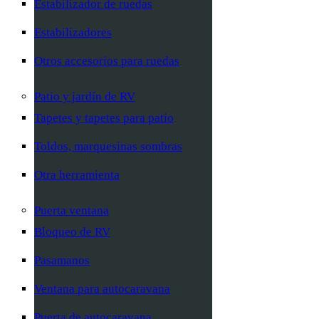
Estabilizador de ruedas
Estabilizadores
Otros accesorios para ruedas
Patio y jardín de RV
Tapetes y tapetes para patio
Toldos, marquesinas sombras
Otra herramienta
Puerta ventana
Bloqueo de RV
Pasamanos
Ventana para autocaravana
Puerta de autocaravana