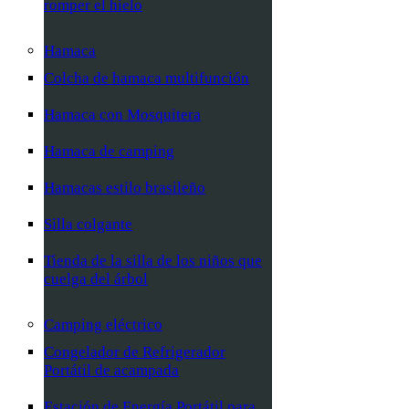
romper el hielo
Hamaca
Colcha de hamaca multifunción
Hamaca con Mosquitera
Hamaca de camping
Hamacas estilo brasileño
Silla colgante
Tienda de la silla de los niños que
cuelga del árbol
Camping eléctrico
Congelador de Refrigerador
Portátil de acampada
Estación de Energía Portátil para