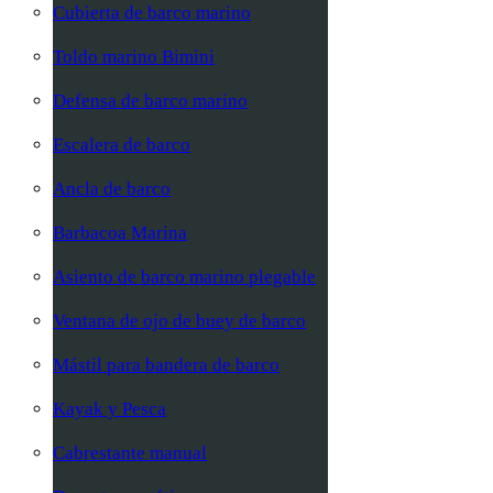
Cubierta de barco marino
Toldo marino Bimini
Defensa de barco marino
Escalera de barco
Ancla de barco
Barbacoa Marina
Asiento de barco marino plegable
Ventana de ojo de buey de barco
Mástil para bandera de barco
Kayak y Pesca
Cabrestante manual