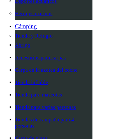
Deportes acuáticos
Herrajes marinos
Cámping
Tienda y Refugio
Abrigo
Accesorios para carpas
Carpa en la azotea del coche
Tienda inflable
Tienda para mascotas
Tienda para varias personas
Tiendas de campaña para 4
personas
Carpa de playa