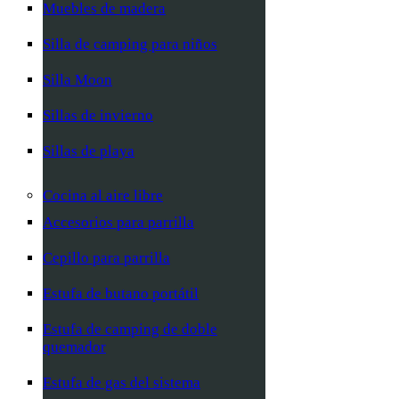
Muebles de madera
Silla de camping para niños
Silla Moon
Sillas de invierno
Sillas de playa
Cocina al aire libre
Accesorios para parrilla
Cepillo para parrilla
Estufa de butano portátil
Estufa de camping de doble
quemador
Estufa de gas del sistema