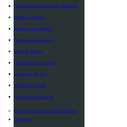
Estufa de quemador de camping
Lámpara de gas
Parrillas de carbón
Parrillas de propano
Pozo de fuego
Utensilios de cocina
Barbacoa de gas
Estufa de tienda
Parrilla de barbacoa
Equipo de dormir para acampar
Colchón