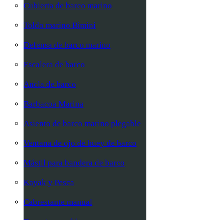
Cubierta de barco marino
Toldo marino Bimini
Defensa de barco marino
Escalera de barco
Ancla de barco
Barbacoa Marina
Asiento de barco marino plegable
Ventana de ojo de buey de barco
Mástil para bandera de barco
Kayak y Pesca
Cabrestante manual