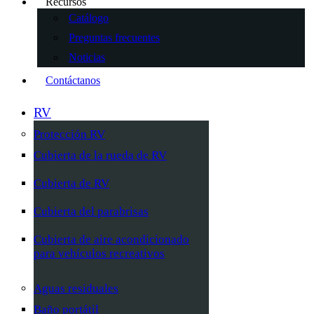
Recursos
Catálogo
Preguntas frecuentes
Noticias
Contáctanos
RV
Protección RV
Cubierta de la rueda de RV
Cubierta de RV
Cubierta del parabrisas
Cubierta de aire acondicionado
para vehículos recreativos
Aguas residuales
Baño portátil