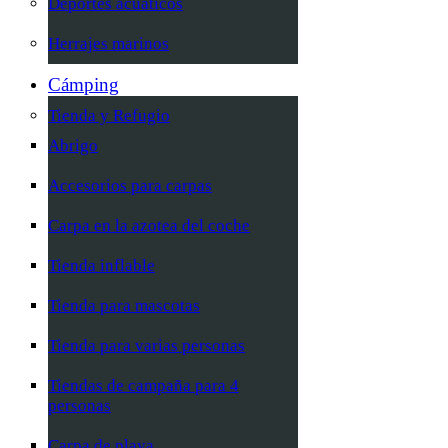
Deportes acuáticos
Herrajes marinos
Cámping
Tienda y Refugio
Abrigo
Accesorios para carpas
Carpa en la azotea del coche
Tienda inflable
Tienda para mascotas
Tienda para varias personas
Tiendas de campaña para 4
personas
Carpa de playa