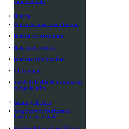
romper el hielo
Hamaca
Colcha de hamaca multifunción
Hamaca con Mosquitera
Hamaca de camping
Hamacas estilo brasileño
Silla colgante
Tienda de la silla de los niños que
cuelga del árbol
Camping eléctrico
Congelador de Refrigerador
Portátil de acampada
Estación de Energía Portátil para