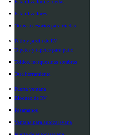
Estabilizador de ruedas
Estabilizadores
Otros accesorios para ruedas
Patio y jardín de RV
Tapetes y tapetes para patio
Toldos, marquesinas sombras
Otra herramienta
Puerta ventana
Bloqueo de RV
Pasamanos
Ventana para autocaravana
Puerta de autocaravana