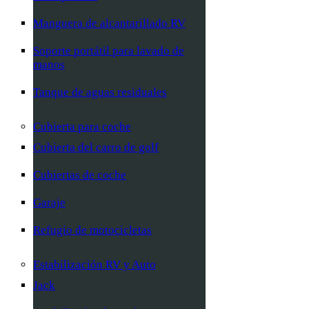
Manguera de alcantarillado RV
Soporte portátil para lavado de
manos
Tanque de aguas residuales
Cubierta para coche
Cubierta del carro de golf
Cubiertas de coche
Garaje
Refugio de motocicletas
Estabilización RV y Auto
Jack