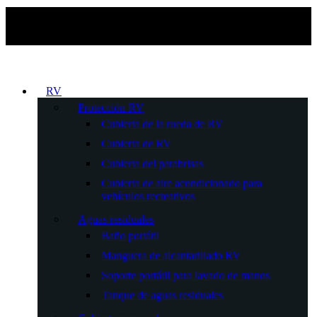
RV
Protección RV
Cubierta de la rueda de RV
Cubierta de RV
Cubierta del parabrisas
Cubierta de aire acondicionado para
vehículos recreativos
Aguas residuales
Baño portátil
Manguera de alcantarillado RV
Soporte portátil para lavado de manos
Tanque de aguas residuales