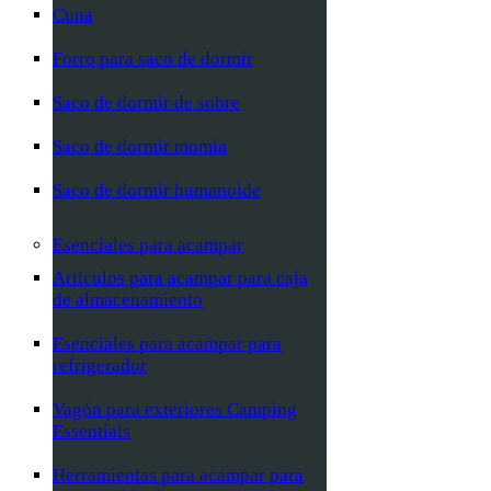
Cuna
Forro para saco de dormir
Saco de dormir de sobre
Saco de dormir momia
Saco de dormir humanoide
Esenciales para acampar
Artículos para acampar para caja
de almacenamiento
Esenciales para acampar para
refrigerador
Vagón para exteriores Camping
Essentials
Herramientas para acampar para