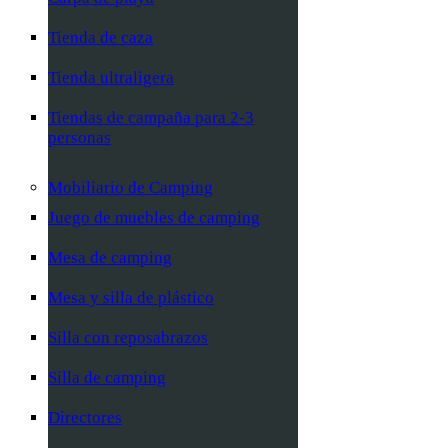
Tienda de caza
Tienda ultraligera
Tiendas de campaña para 2-3
personas
Mobiliario de Camping
Juego de muebles de camping
Mesa de camping
Mesa y silla de plástico
Silla con reposabrazos
Silla de camping
Directores