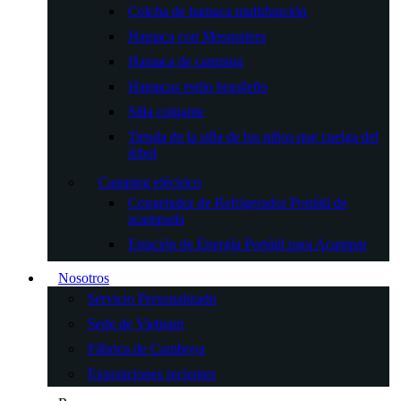
Colcha de hamaca multifunción
Hamaca con Mosquitera
Hamaca de camping
Hamacas estilo brasileño
Silla colgante
Tienda de la silla de los niños que cuelga del
árbol
Camping eléctrico
Congelador de Refrigerador Portátil de
acampada
Estación de Energía Portátil para Acampar
Nosotros
Servicio Personalizado
Sede de Vietnam
Fábrica de Camboya
Exposiciones recientes