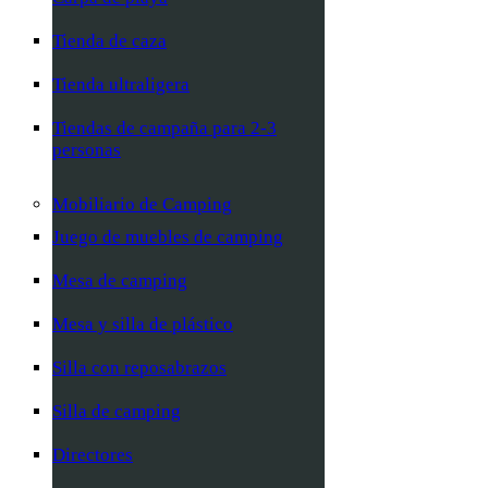
Tienda de caza
Tienda ultraligera
Tiendas de campaña para 2-3
personas
Mobiliario de Camping
Juego de muebles de camping
Mesa de camping
Mesa y silla de plástico
Silla con reposabrazos
Silla de camping
Directores