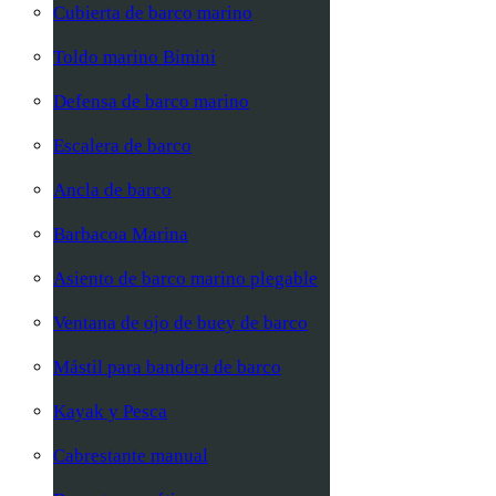
Cubierta de barco marino
Toldo marino Bimini
Defensa de barco marino
Escalera de barco
Ancla de barco
Barbacoa Marina
Asiento de barco marino plegable
Ventana de ojo de buey de barco
Mástil para bandera de barco
Kayak y Pesca
Cabrestante manual