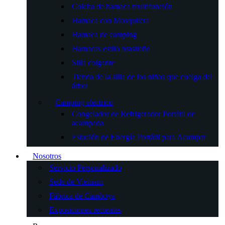
Colcha de hamaca multifunción
Hamaca con Mosquitera
Hamaca de camping
Hamacas estilo brasileño
Silla colgante
Tienda de la silla de los niños que cuelga del
árbol
Camping eléctrico
Congelador de Refrigerador Portátil de
acampada
Estación de Energía Portátil para Acampar
Nosotros
Servicio Personalizado
Sede de Vietnam
Fábrica de Camboya
Exposiciones recientes