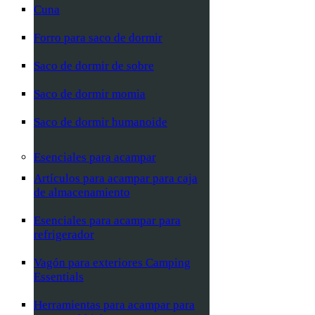
Cuna
Forro para saco de dormir
Saco de dormir de sobre
Saco de dormir momia
Saco de dormir humanoide
Esenciales para acampar
Artículos para acampar para caja
de almacenamiento
Esenciales para acampar para
refrigerador
Vagón para exteriores Camping
Essentials
Herramientas para acampar para