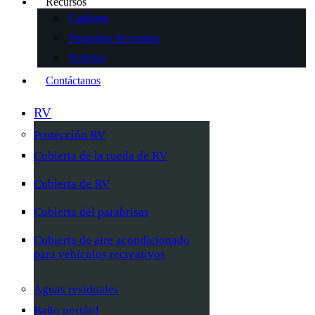
Recursos
Catálogo
Preguntas frecuentes
Noticias
Contáctanos
RV
Protección RV
Cubierta de la rueda de RV
Cubierta de RV
Cubierta del parabrisas
Cubierta de aire acondicionado
para vehículos recreativos
Aguas residuales
Baño portátil