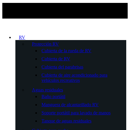
RV
Protección RV
Cubierta de la rueda de RV
Cubierta de RV
Cubierta del parabrisas
Cubierta de aire acondicionado para
vehículos recreativos
Aguas residuales
Baño portátil
Manguera de alcantarillado RV
Soporte portátil para lavado de manos
Tanque de aguas residuales