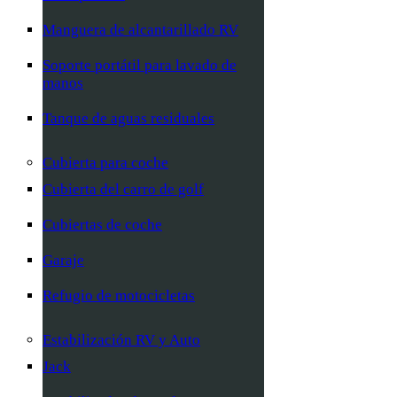
Manguera de alcantarillado RV
Soporte portátil para lavado de
manos
Tanque de aguas residuales
Cubierta para coche
Cubierta del carro de golf
Cubiertas de coche
Garaje
Refugio de motocicletas
Estabilización RV y Auto
Jack