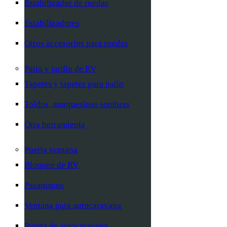
Estabilizador de ruedas
Estabilizadores
Otros accesorios para ruedas
Patio y jardín de RV
Tapetes y tapetes para patio
Toldos, marquesinas sombras
Otra herramienta
Puerta ventana
Bloqueo de RV
Pasamanos
Ventana para autocaravana
Puerta de autocaravana