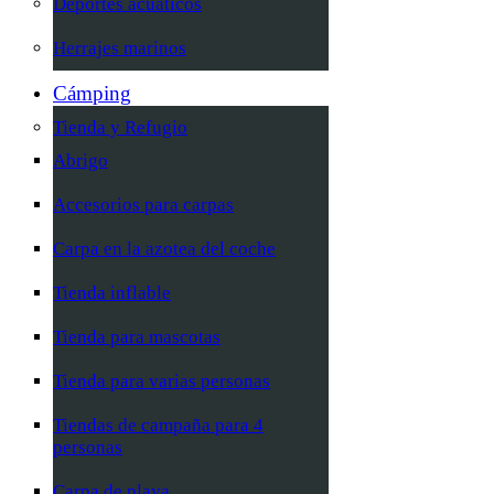
Deportes acuáticos
Herrajes marinos
Cámping
Tienda y Refugio
Abrigo
Accesorios para carpas
Carpa en la azotea del coche
Tienda inflable
Tienda para mascotas
Tienda para varias personas
Tiendas de campaña para 4
personas
Carpa de playa