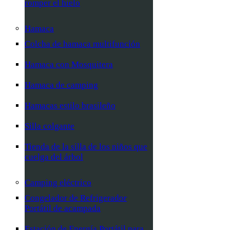
romper el hielo
Hamaca
Colcha de hamaca multifunción
Hamaca con Mosquitera
Hamaca de camping
Hamacas estilo brasileño
Silla colgante
Tienda de la silla de los niños que
cuelga del árbol
Camping eléctrico
Congelador de Refrigerador
Portátil de acampada
Estación de Energía Portátil para