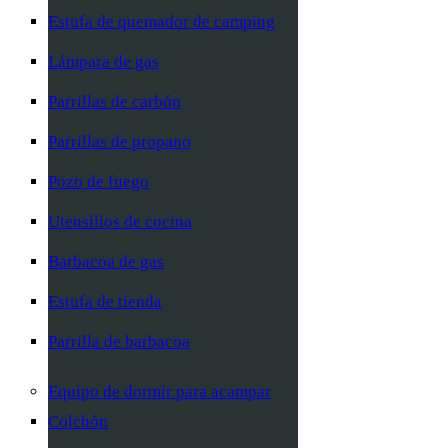
Estufa de quemador de camping
Lámpara de gas
Parrillas de carbón
Parrillas de propano
Pozo de fuego
Utensilios de cocina
Barbacoa de gas
Estufa de tienda
Parrilla de barbacoa
Equipo de dormir para acampar
Colchón