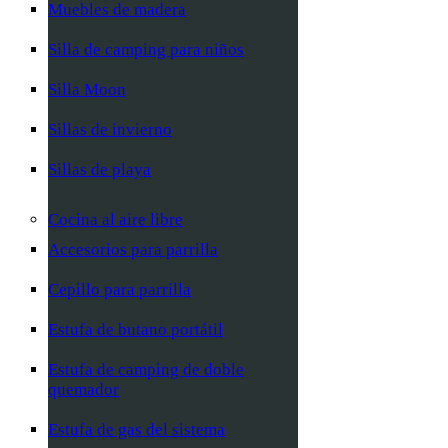
Muebles de madera
Silla de camping para niños
Silla Moon
Sillas de invierno
Sillas de playa
Cocina al aire libre
Accesorios para parrilla
Cepillo para parrilla
Estufa de butano portátil
Estufa de camping de doble
quemador
Estufa de gas del sistema