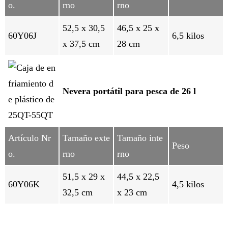
o.
rno
rno
52,5 x 30,5
46,5 x 25 x
60Y06J
6,5 kilos
x 37,5 cm
28 cm
Nevera portátil para pesca de 26 l
Artículo Nr
Tamaño exte
Tamaño inte
Peso
o.
rno
rno
51,5 x 29 x
44,5 x 22,5
60Y06K
4,5 kilos
32,5 cm
x 23 cm