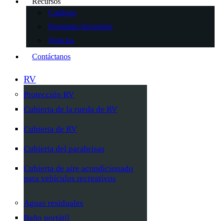
Recursos
Catálogo
Preguntas frecuentes
Noticias
Contáctanos
RV
Protección RV
Cubierta de la rueda de RV
Cubierta de RV
Cubierta del parabrisas
Cubierta de aire acondicionado
para vehículos recreativos
Aguas residuales
Baño portátil