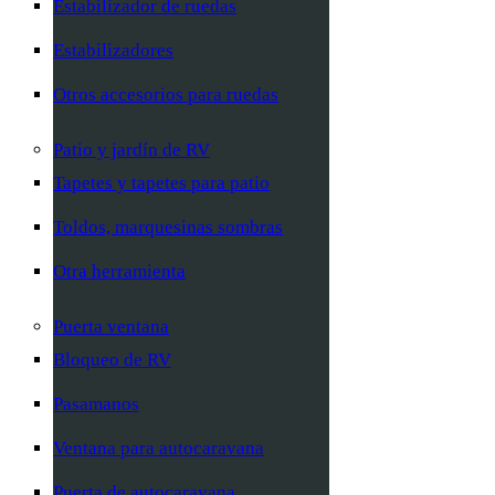
Estabilizador de ruedas
Estabilizadores
Otros accesorios para ruedas
Patio y jardín de RV
Tapetes y tapetes para patio
Toldos, marquesinas sombras
Otra herramienta
Puerta ventana
Bloqueo de RV
Pasamanos
Ventana para autocaravana
Puerta de autocaravana