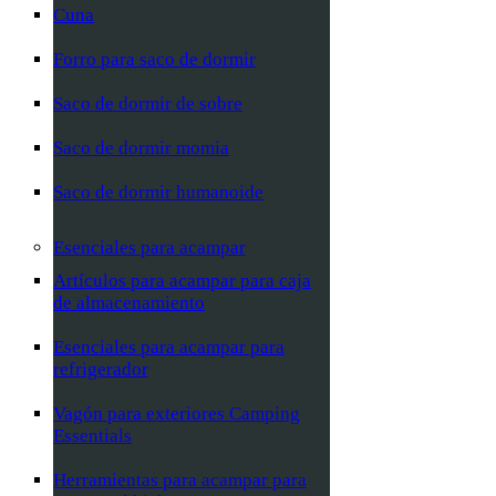
Cuna
Forro para saco de dormir
Saco de dormir de sobre
Saco de dormir momia
Saco de dormir humanoide
Esenciales para acampar
Artículos para acampar para caja
de almacenamiento
Esenciales para acampar para
refrigerador
Vagón para exteriores Camping
Essentials
Herramientas para acampar para