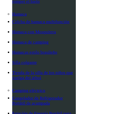
romper el hielo
Hamaca
Colcha de hamaca multifunción
Hamaca con Mosquitera
Hamaca de camping
Hamacas estilo brasileño
Silla colgante
Tienda de la silla de los niños que
cuelga del árbol
Camping eléctrico
Congelador de Refrigerador
Portátil de acampada
Estación de Energía Portátil para