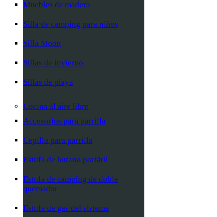
Muebles de madera
Silla de camping para niños
Silla Moon
Sillas de invierno
Sillas de playa
Cocina al aire libre
Accesorios para parrilla
Cepillo para parrilla
Estufa de butano portátil
Estufa de camping de doble
quemador
Estufa de gas del sistema