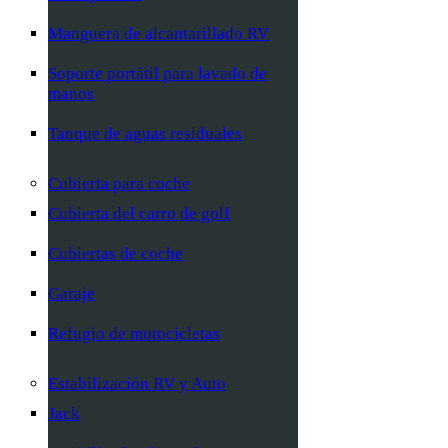
Manguera de alcantarillado RV
Soporte portátil para lavado de
manos
Tanque de aguas residuales
Cubierta para coche
Cubierta del carro de golf
Cubiertas de coche
Garaje
Refugio de motocicletas
Estabilización RV y Auto
Jack