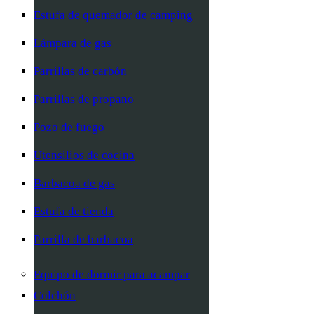
Estufa de quemador de camping
Lámpara de gas
Parrillas de carbón
Parrillas de propano
Pozo de fuego
Utensilios de cocina
Barbacoa de gas
Estufa de tienda
Parrilla de barbacoa
Equipo de dormir para acampar
Colchón