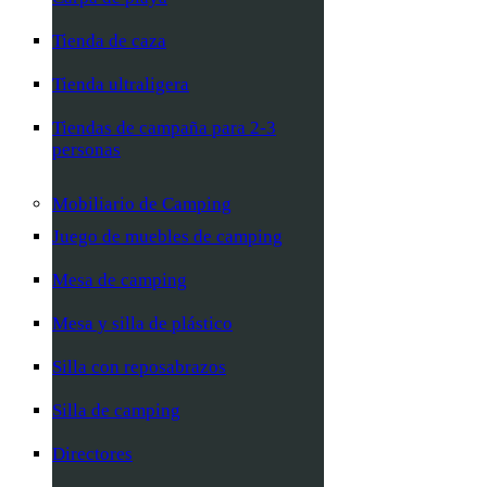
Tienda de caza
Tienda ultraligera
Tiendas de campaña para 2-3
personas
Mobiliario de Camping
Juego de muebles de camping
Mesa de camping
Mesa y silla de plástico
Silla con reposabrazos
Silla de camping
Directores