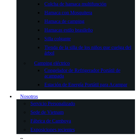
Colcha de hamaca multifunción
Hamaca con Mosquitera
Hamaca de camping
Hamacas estilo brasileño
Silla colgante
Tienda de la silla de los niños que cuelga del
árbol
Camping eléctrico
Congelador de Refrigerador Portátil de
acampada
Estación de Energía Portátil para Acampar
Nosotros
Servicio Personalizado
Sede de Vietnam
Fábrica de Camboya
Exposiciones recientes