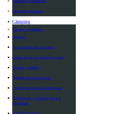
Deportes acuáticos
Herrajes marinos
Cámping
Tienda y Refugio
Abrigo
Accesorios para carpas
Carpa en la azotea del coche
Tienda inflable
Tienda para mascotas
Tienda para varias personas
Tiendas de campaña para 4
personas
Carpa de playa