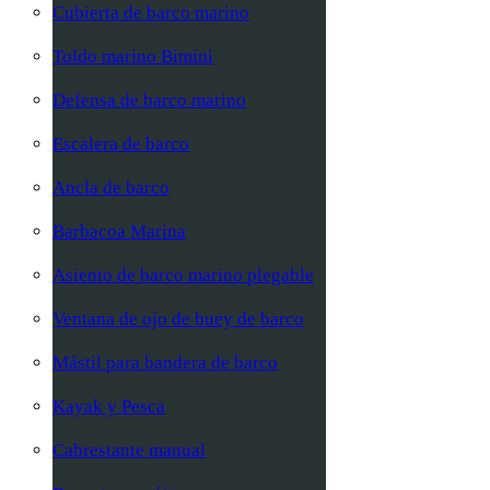
Cubierta de barco marino
Toldo marino Bimini
Defensa de barco marino
Escalera de barco
Ancla de barco
Barbacoa Marina
Asiento de barco marino plegable
Ventana de ojo de buey de barco
Mástil para bandera de barco
Kayak y Pesca
Cabrestante manual