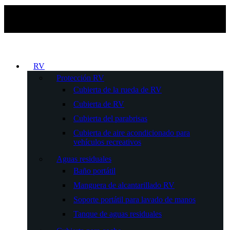
RV
Protección RV
Cubierta de la rueda de RV
Cubierta de RV
Cubierta del parabrisas
Cubierta de aire acondicionado para
vehículos recreativos
Aguas residuales
Baño portátil
Manguera de alcantarillado RV
Soporte portátil para lavado de manos
Tanque de aguas residuales