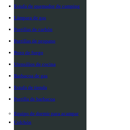
Estufa de quemador de camping
Lámpara de gas
Parrillas de carbón
Parrillas de propano
Pozo de fuego
Utensilios de cocina
Barbacoa de gas
Estufa de tienda
Parrilla de barbacoa
Equipo de dormir para acampar
Colchón