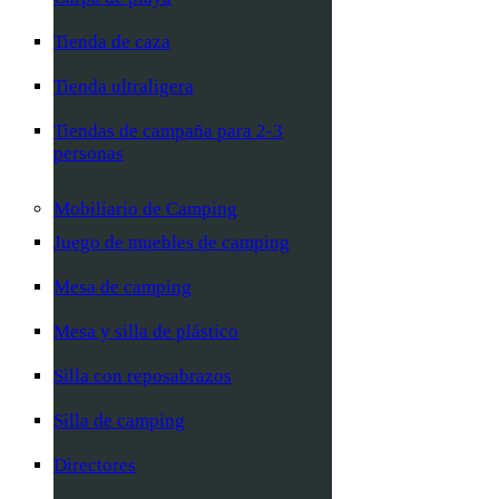
Tienda de caza
Tienda ultraligera
Tiendas de campaña para 2-3
personas
Mobiliario de Camping
Juego de muebles de camping
Mesa de camping
Mesa y silla de plástico
Silla con reposabrazos
Silla de camping
Directores