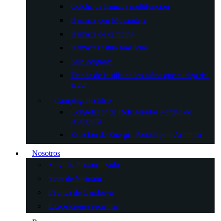
Colcha de hamaca multifunción
Hamaca con Mosquitera
Hamaca de camping
Hamacas estilo brasileño
Silla colgante
Tienda de la silla de los niños que cuelga del
árbol
Camping eléctrico
Congelador de Refrigerador Portátil de
acampada
Estación de Energía Portátil para Acampar
Nosotros
Servicio Personalizado
Sede de Vietnam
Fábrica de Camboya
Exposiciones recientes