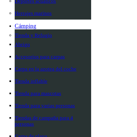
Deportes acuáticos
Herrajes marinos
Cámping
Tienda y Refugio
Abrigo
Accesorios para carpas
Carpa en la azotea del coche
Tienda inflable
Tienda para mascotas
Tienda para varias personas
Tiendas de campaña para 4
personas
Carpa de playa