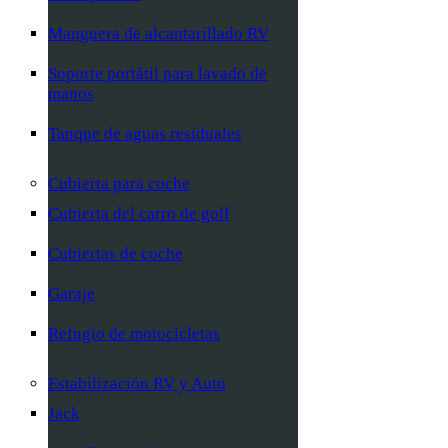
Manguera de alcantarillado RV
Soporte portátil para lavado de
manos
Tanque de aguas residuales
Cubierta para coche
Cubierta del carro de golf
Cubiertas de coche
Garaje
Refugio de motocicletas
Estabilización RV y Auto
Jack