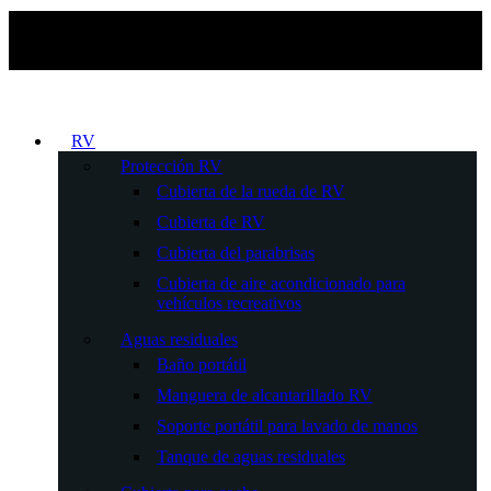
RV
Protección RV
Cubierta de la rueda de RV
Cubierta de RV
Cubierta del parabrisas
Cubierta de aire acondicionado para
vehículos recreativos
Aguas residuales
Baño portátil
Manguera de alcantarillado RV
Soporte portátil para lavado de manos
Tanque de aguas residuales