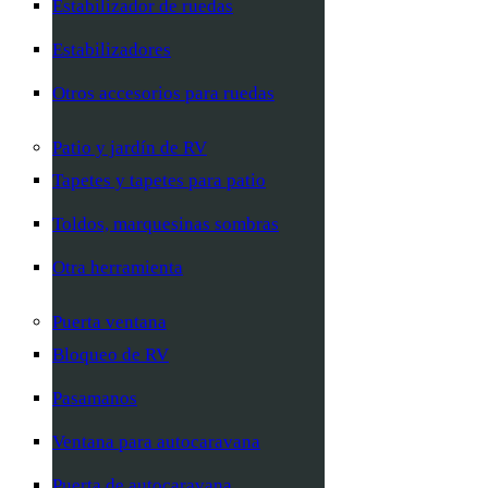
Estabilizador de ruedas
Estabilizadores
Otros accesorios para ruedas
Patio y jardín de RV
Tapetes y tapetes para patio
Toldos, marquesinas sombras
Otra herramienta
Puerta ventana
Bloqueo de RV
Pasamanos
Ventana para autocaravana
Puerta de autocaravana