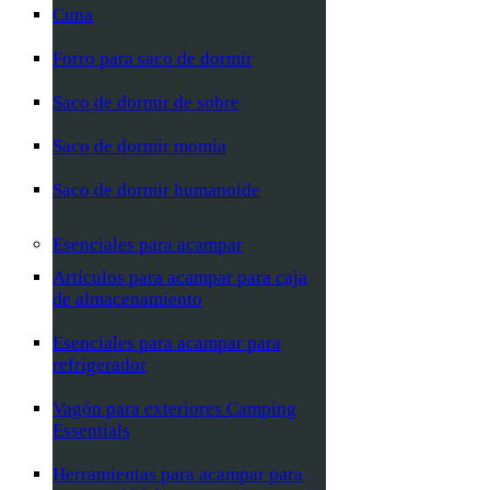
Cuna
Forro para saco de dormir
Saco de dormir de sobre
Saco de dormir momia
Saco de dormir humanoide
Esenciales para acampar
Artículos para acampar para caja
de almacenamiento
Esenciales para acampar para
refrigerador
Vagón para exteriores Camping
Essentials
Herramientas para acampar para