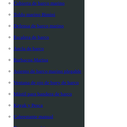
Cubierta de barco marino
Toldo marino Bimini
Defensa de barco marino
Escalera de barco
Ancla de barco
Barbacoa Marina
Asiento de barco marino plegable
Ventana de ojo de buey de barco
Mástil para bandera de barco
Kayak y Pesca
Cabrestante manual