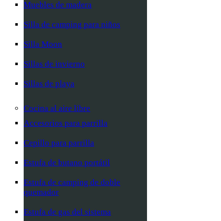
Muebles de madera
Silla de camping para niños
Silla Moon
Sillas de invierno
Sillas de playa
Cocina al aire libre
Accesorios para parrilla
Cepillo para parrilla
Estufa de butano portátil
Estufa de camping de doble
quemador
Estufa de gas del sistema