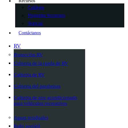
Recursos
Catálogo
Preguntas frecuentes
Noticias
Contáctanos
RV
Protección RV
Cubierta de la rueda de RV
Cubierta de RV
Cubierta del parabrisas
Cubierta de aire acondicionado
para vehículos recreativos
Aguas residuales
Baño portátil