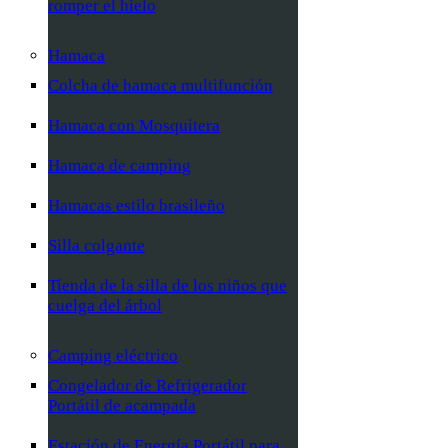
romper el hielo
Hamaca
Colcha de hamaca multifunción
Hamaca con Mosquitera
Hamaca de camping
Hamacas estilo brasileño
Silla colgante
Tienda de la silla de los niños que
cuelga del árbol
Camping eléctrico
Congelador de Refrigerador
Portátil de acampada
Estación de Energía Portátil para