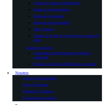
Colcha de hamaca multifunción
Hamaca con Mosquitera
Hamaca de camping
Hamacas estilo brasileño
Silla colgante
Tienda de la silla de los niños que cuelga del
árbol
Camping eléctrico
Congelador de Refrigerador Portátil de
acampada
Estación de Energía Portátil para Acampar
Nosotros
Servicio Personalizado
Sede de Vietnam
Fábrica de Camboya
Exposiciones recientes