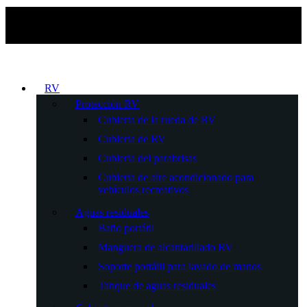
RV
Protección RV
Cubierta de la rueda de RV
Cubierta de RV
Cubierta del parabrisas
Cubierta de aire acondicionado para
vehículos recreativos
Aguas residuales
Baño portátil
Manguera de alcantarillado RV
Soporte portátil para lavado de manos
Tanque de aguas residuales