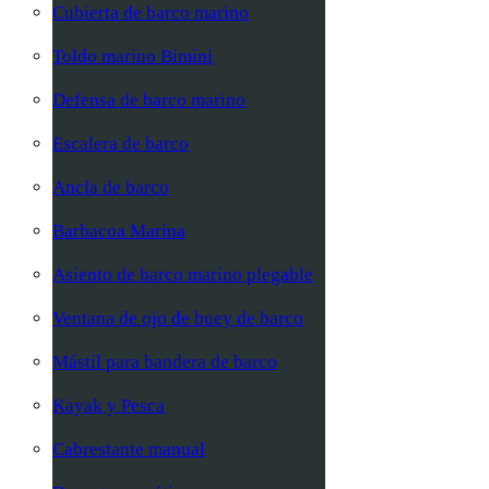
Cubierta de barco marino
Toldo marino Bimini
Defensa de barco marino
Escalera de barco
Ancla de barco
Barbacoa Marina
Asiento de barco marino plegable
Ventana de ojo de buey de barco
Mástil para bandera de barco
Kayak y Pesca
Cabrestante manual