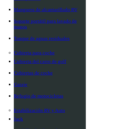
Manguera de alcantarillado RV
Soporte portátil para lavado de
manos
Tanque de aguas residuales
Cubierta para coche
Cubierta del carro de golf
Cubiertas de coche
Garaje
Refugio de motocicletas
Estabilización RV y Auto
Jack