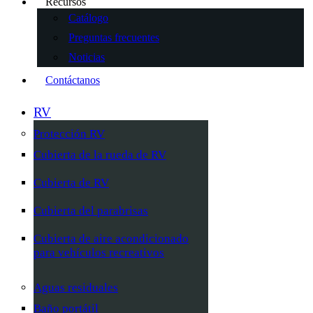
Recursos
Catálogo
Preguntas frecuentes
Noticias
Contáctanos
RV
Protección RV
Cubierta de la rueda de RV
Cubierta de RV
Cubierta del parabrisas
Cubierta de aire acondicionado
para vehículos recreativos
Aguas residuales
Baño portátil