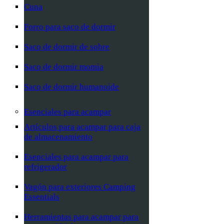
Cuna
Forro para saco de dormir
Saco de dormir de sobre
Saco de dormir momia
Saco de dormir humanoide
Esenciales para acampar
Artículos para acampar para caja
de almacenamiento
Esenciales para acampar para
refrigerador
Vagón para exteriores Camping
Essentials
Herramientas para acampar para