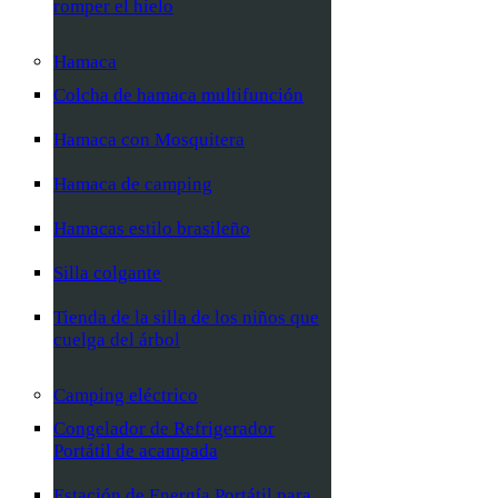
romper el hielo
Hamaca
Colcha de hamaca multifunción
Hamaca con Mosquitera
Hamaca de camping
Hamacas estilo brasileño
Silla colgante
Tienda de la silla de los niños que
cuelga del árbol
Camping eléctrico
Congelador de Refrigerador
Portátil de acampada
Estación de Energía Portátil para