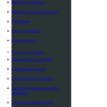
Muebles de madera
Silla de camping para niños
Silla Moon
Sillas de invierno
Sillas de playa
Cocina al aire libre
Accesorios para parrilla
Cepillo para parrilla
Estufa de butano portátil
Estufa de camping de doble
quemador
Estufa de gas del sistema