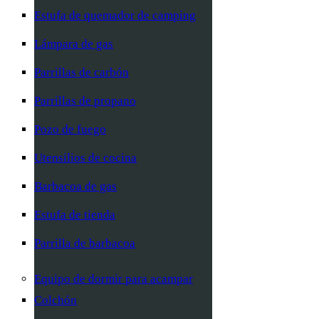
Estufa de quemador de camping
Lámpara de gas
Parrillas de carbón
Parrillas de propano
Pozo de fuego
Utensilios de cocina
Barbacoa de gas
Estufa de tienda
Parrilla de barbacoa
Equipo de dormir para acampar
Colchón