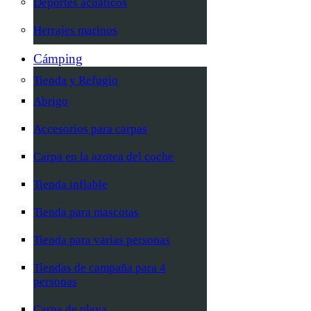
Deportes acuáticos
Herrajes marinos
Cámping
Tienda y Refugio
Abrigo
Accesorios para carpas
Carpa en la azotea del coche
Tienda inflable
Tienda para mascotas
Tienda para varias personas
Tiendas de campaña para 4
personas
Carpa de playa