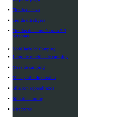
Tienda de caza
Tienda ultraligera
Tiendas de campaña para 2-3
personas
Mobiliario de Camping
Juego de muebles de camping
Mesa de camping
Mesa y silla de plástico
Silla con reposabrazos
Silla de camping
Directores