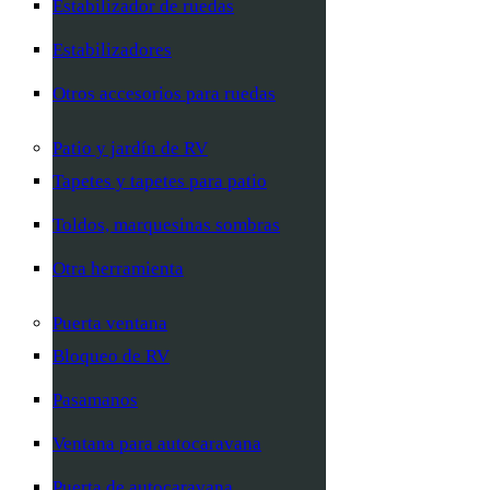
Estabilizador de ruedas
Estabilizadores
Otros accesorios para ruedas
Patio y jardín de RV
Tapetes y tapetes para patio
Toldos, marquesinas sombras
Otra herramienta
Puerta ventana
Bloqueo de RV
Pasamanos
Ventana para autocaravana
Puerta de autocaravana