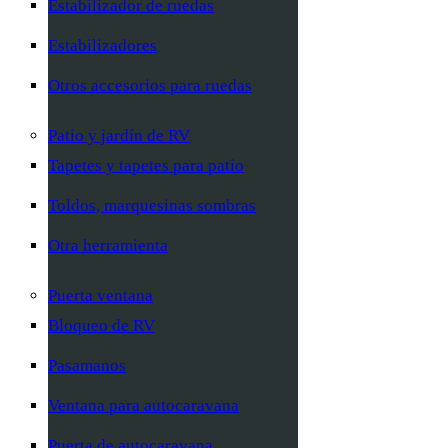
Estabilizador de ruedas
Estabilizadores
Otros accesorios para ruedas
Patio y jardín de RV
Tapetes y tapetes para patio
Toldos, marquesinas sombras
Otra herramienta
Puerta ventana
Bloqueo de RV
Pasamanos
Ventana para autocaravana
Puerta de autocaravana