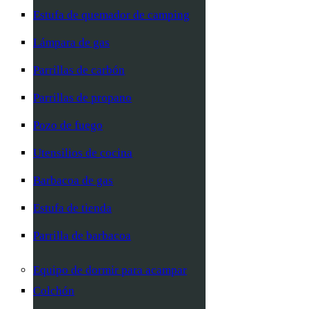
Estufa de quemador de camping
Lámpara de gas
Parrillas de carbón
Parrillas de propano
Pozo de fuego
Utensilios de cocina
Barbacoa de gas
Estufa de tienda
Parrilla de barbacoa
Equipo de dormir para acampar
Colchón