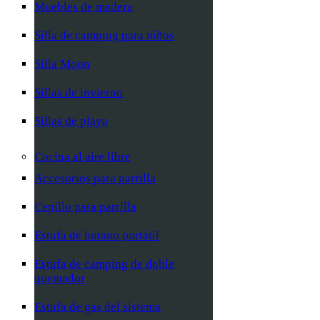
Muebles de madera
Silla de camping para niños
Silla Moon
Sillas de invierno
Sillas de playa
Cocina al aire libre
Accesorios para parrilla
Cepillo para parrilla
Estufa de butano portátil
Estufa de camping de doble
quemador
Estufa de gas del sistema