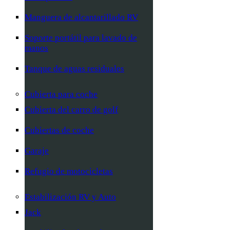
Manguera de alcantarillado RV
Soporte portátil para lavado de
manos
Tanque de aguas residuales
Cubierta para coche
Cubierta del carro de golf
Cubiertas de coche
Garaje
Refugio de motocicletas
Estabilización RV y Auto
Jack