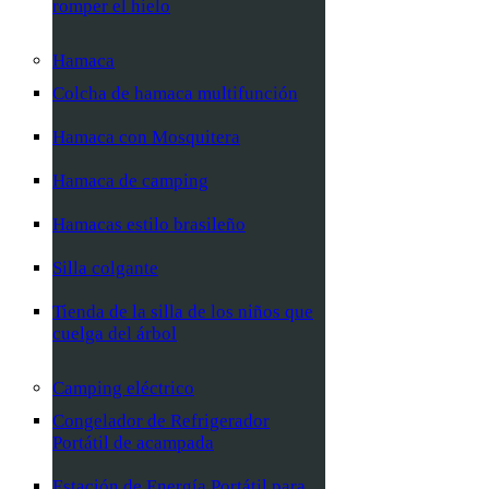
romper el hielo
Hamaca
Colcha de hamaca multifunción
Hamaca con Mosquitera
Hamaca de camping
Hamacas estilo brasileño
Silla colgante
Tienda de la silla de los niños que
cuelga del árbol
Camping eléctrico
Congelador de Refrigerador
Portátil de acampada
Estación de Energía Portátil para