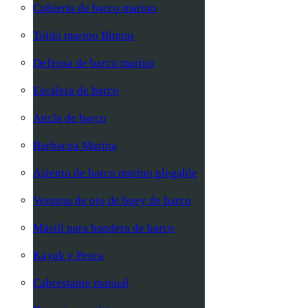
Cubierta de barco marino
Toldo marino Bimini
Defensa de barco marino
Escalera de barco
Ancla de barco
Barbacoa Marina
Asiento de barco marino plegable
Ventana de ojo de buey de barco
Mástil para bandera de barco
Kayak y Pesca
Cabrestante manual