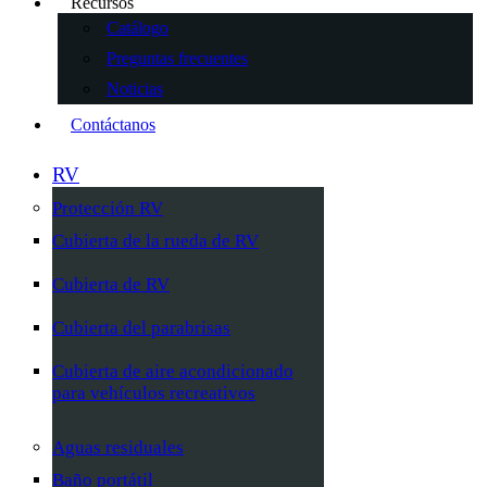
Recursos
Catálogo
Preguntas frecuentes
Noticias
Contáctanos
RV
Protección RV
Cubierta de la rueda de RV
Cubierta de RV
Cubierta del parabrisas
Cubierta de aire acondicionado
para vehículos recreativos
Aguas residuales
Baño portátil