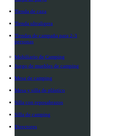
Tienda de caza
Tienda ultraligera
Tiendas de campaña para 2-3
personas
Mobiliario de Camping
Juego de muebles de camping
Mesa de camping
Mesa y silla de plástico
Silla con reposabrazos
Silla de camping
Directores