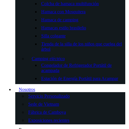
Colcha de hamaca multifunción
Hamaca con Mosquitera
Hamaca de camping
Hamacas estilo brasileño
Silla colgante
Tienda de la silla de los niños que cuelga del
árbol
Camping eléctrico
Congelador de Refrigerador Portátil de
acampada
Estación de Energía Portátil para Acampar
Nosotros
Servicio Personalizado
Sede de Vietnam
Fábrica de Camboya
Exposiciones recientes