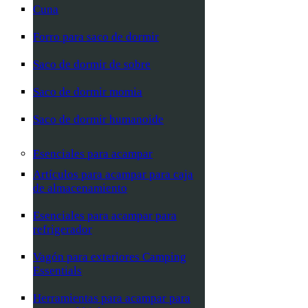
Cuna
Forro para saco de dormir
Saco de dormir de sobre
Saco de dormir momia
Saco de dormir humanoide
Esenciales para acampar
Artículos para acampar para caja
de almacenamiento
Esenciales para acampar para
refrigerador
Vagón para exteriores Camping
Essentials
Herramientas para acampar para