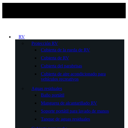
RV
Protección RV
Cubierta de la rueda de RV
Cubierta de RV
Cubierta del parabrisas
Cubierta de aire acondicionado para
vehículos recreativos
Aguas residuales
Baño portátil
Manguera de alcantarillado RV
Soporte portátil para lavado de manos
Tanque de aguas residuales