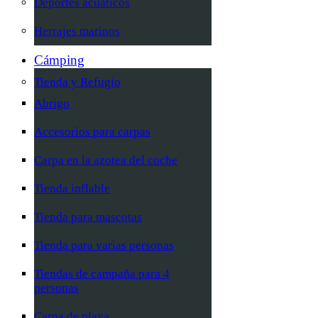
Deportes acuáticos
Herrajes marinos
Cámping
Tienda y Refugio
Abrigo
Accesorios para carpas
Carpa en la azotea del coche
Tienda inflable
Tienda para mascotas
Tienda para varias personas
Tiendas de campaña para 4
personas
Carpa de playa