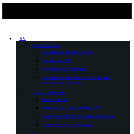
RV
Protección RV
Cubierta de la rueda de RV
Cubierta de RV
Cubierta del parabrisas
Cubierta de aire acondicionado para
vehículos recreativos
Aguas residuales
Baño portátil
Manguera de alcantarillado RV
Soporte portátil para lavado de manos
Tanque de aguas residuales