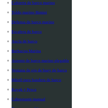
Cubierta de barco marino
Toldo marino Bimini
Defensa de barco marino
Escalera de barco
Ancla de barco
Barbacoa Marina
Asiento de barco marino plegable
Ventana de ojo de buey de barco
Mástil para bandera de barco
Kayak y Pesca
Cabrestante manual