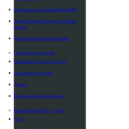
Manguera de alcantarillado RV
Soporte portátil para lavado de
manos
Tanque de aguas residuales
Cubierta para coche
Cubierta del carro de golf
Cubiertas de coche
Garaje
Refugio de motocicletas
Estabilización RV y Auto
Jack