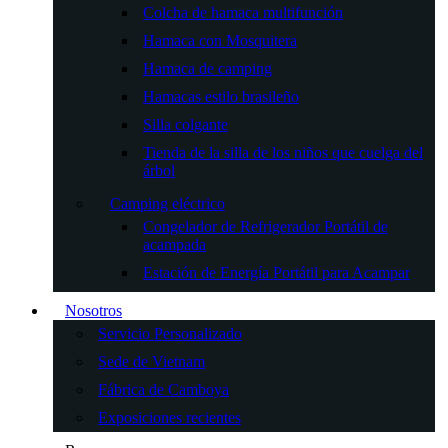
Colcha de hamaca multifunción
Hamaca con Mosquitera
Hamaca de camping
Hamacas estilo brasileño
Silla colgante
Tienda de la silla de los niños que cuelga del
árbol
Camping eléctrico
Congelador de Refrigerador Portátil de
acampada
Estación de Energía Portátil para Acampar
Nosotros
Servicio Personalizado
Sede de Vietnam
Fábrica de Camboya
Exposiciones recientes