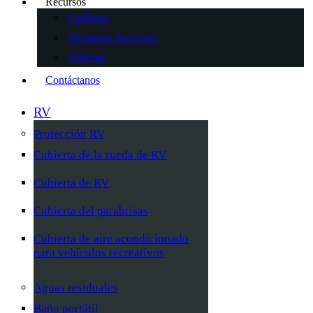
Recursos
Catálogo
Preguntas frecuentes
Noticias
Contáctanos
RV
Protección RV
Cubierta de la rueda de RV
Cubierta de RV
Cubierta del parabrisas
Cubierta de aire acondicionado
para vehículos recreativos
Aguas residuales
Baño portátil