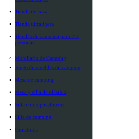
Tienda de caza
Tienda ultraligera
Tiendas de campaña para 2-3
personas
Mobiliario de Camping
Juego de muebles de camping
Mesa de camping
Mesa y silla de plástico
Silla con reposabrazos
Silla de camping
Directores