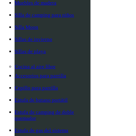
Muebles de madera
Silla de camping para niños
Silla Moon
Sillas de invierno
Sillas de playa
Cocina al aire libre
Accesorios para parrilla
Cepillo para parrilla
Estufa de butano portátil
Estufa de camping de doble
quemador
Estufa de gas del sistema