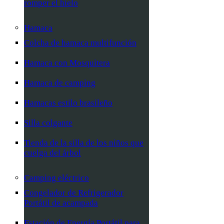
romper el hielo
Hamaca
Colcha de hamaca multifunción
Hamaca con Mosquitera
Hamaca de camping
Hamacas estilo brasileño
Silla colgante
Tienda de la silla de los niños que
cuelga del árbol
Camping eléctrico
Congelador de Refrigerador
Portátil de acampada
Estación de Energía Portátil para