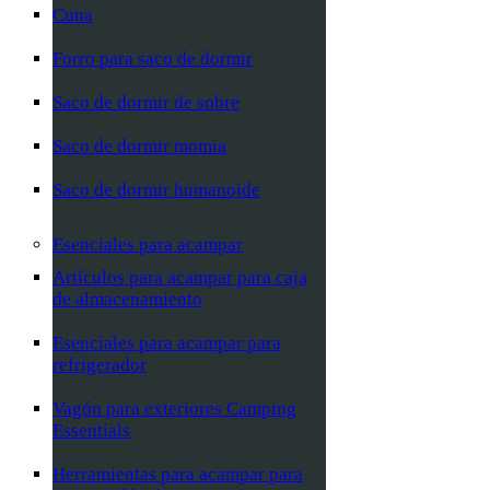
Cuna
Forro para saco de dormir
Saco de dormir de sobre
Saco de dormir momia
Saco de dormir humanoide
Esenciales para acampar
Artículos para acampar para caja
de almacenamiento
Esenciales para acampar para
refrigerador
Vagón para exteriores Camping
Essentials
Herramientas para acampar para