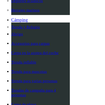
Deportes acuáticos
Herrajes marinos
Cámping
Tienda y Refugio
Abrigo
Accesorios para carpas
Carpa en la azotea del coche
Tienda inflable
Tienda para mascotas
Tienda para varias personas
Tiendas de campaña para 4
personas
Carpa de playa