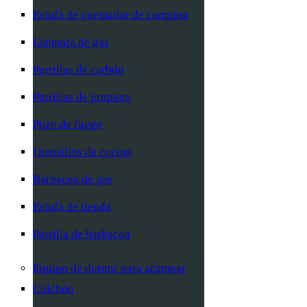
Estufa de quemador de camping
Lámpara de gas
Parrillas de carbón
Parrillas de propano
Pozo de fuego
Utensilios de cocina
Barbacoa de gas
Estufa de tienda
Parrilla de barbacoa
Equipo de dormir para acampar
Colchón