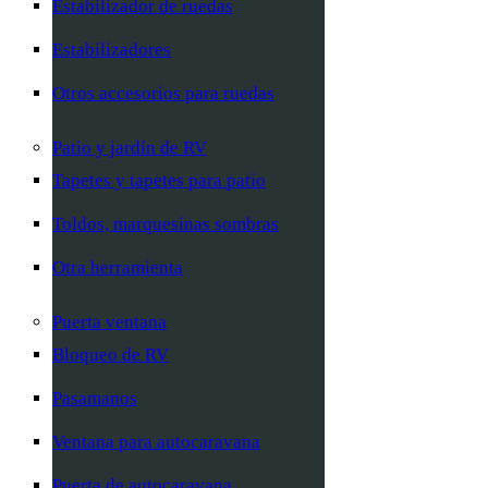
Estabilizador de ruedas
Estabilizadores
Otros accesorios para ruedas
Patio y jardín de RV
Tapetes y tapetes para patio
Toldos, marquesinas sombras
Otra herramienta
Puerta ventana
Bloqueo de RV
Pasamanos
Ventana para autocaravana
Puerta de autocaravana