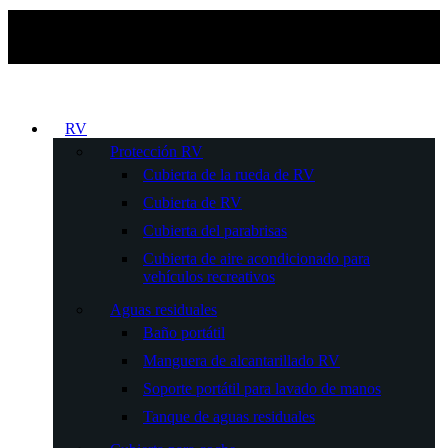
RV
Protección RV
Cubierta de la rueda de RV
Cubierta de RV
Cubierta del parabrisas
Cubierta de aire acondicionado para
vehículos recreativos
Aguas residuales
Baño portátil
Manguera de alcantarillado RV
Soporte portátil para lavado de manos
Tanque de aguas residuales