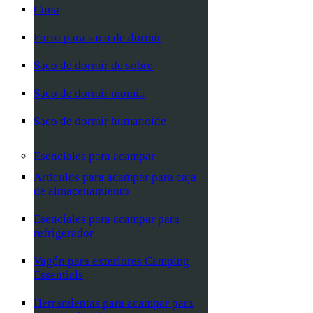
Cuna
Forro para saco de dormir
Saco de dormir de sobre
Saco de dormir momia
Saco de dormir humanoide
Esenciales para acampar
Artículos para acampar para caja
de almacenamiento
Esenciales para acampar para
refrigerador
Vagón para exteriores Camping
Essentials
Herramientas para acampar para