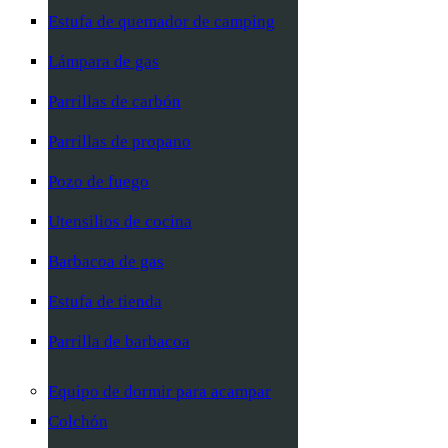
Estufa de quemador de camping
Lámpara de gas
Parrillas de carbón
Parrillas de propano
Pozo de fuego
Utensilios de cocina
Barbacoa de gas
Estufa de tienda
Parrilla de barbacoa
Equipo de dormir para acampar
Colchón