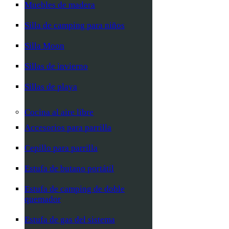
Muebles de madera
Silla de camping para niños
Silla Moon
Sillas de invierno
Sillas de playa
Cocina al aire libre
Accesorios para parrilla
Cepillo para parrilla
Estufa de butano portátil
Estufa de camping de doble
quemador
Estufa de gas del sistema