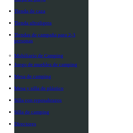
Tienda de caza
Tienda ultraligera
Tiendas de campaña para 2-3
personas
Mobiliario de Camping
Juego de muebles de camping
Mesa de camping
Mesa y silla de plástico
Silla con reposabrazos
Silla de camping
Directores