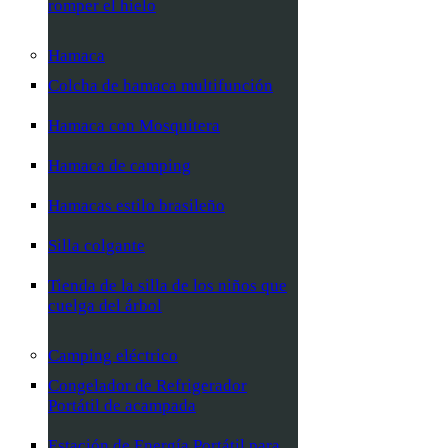
romper el hielo
Hamaca
Colcha de hamaca multifunción
Hamaca con Mosquitera
Hamaca de camping
Hamacas estilo brasileño
Silla colgante
Tienda de la silla de los niños que
cuelga del árbol
Camping eléctrico
Congelador de Refrigerador
Portátil de acampada
Estación de Energía Portátil para