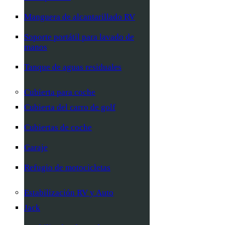
Manguera de alcantarillado RV
Soporte portátil para lavado de
manos
Tanque de aguas residuales
Cubierta para coche
Cubierta del carro de golf
Cubiertas de coche
Garaje
Refugio de motocicletas
Estabilización RV y Auto
Jack