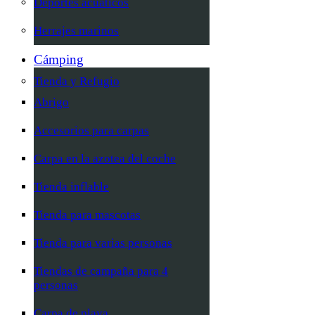
Deportes acuáticos
Herrajes marinos
Cámping
Tienda y Refugio
Abrigo
Accesorios para carpas
Carpa en la azotea del coche
Tienda inflable
Tienda para mascotas
Tienda para varias personas
Tiendas de campaña para 4
personas
Carpa de playa