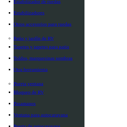
Estabilizador de ruedas
Estabilizadores
Otros accesorios para ruedas
Patio y jardín de RV
Tapetes y tapetes para patio
Toldos, marquesinas sombras
Otra herramienta
Puerta ventana
Bloqueo de RV
Pasamanos
Ventana para autocaravana
Puerta de autocaravana