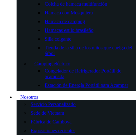
Colcha de hamaca multifunción
Hamaca con Mosquitera
Hamaca de camping
Hamacas estilo brasileño
Silla colgante
Tienda de la silla de los niños que cuelga del
árbol
Camping eléctrico
Congelador de Refrigerador Portátil de
acampada
Estación de Energía Portátil para Acampar
Nosotros
Servicio Personalizado
Sede de Vietnam
Fábrica de Camboya
Exposiciones recientes