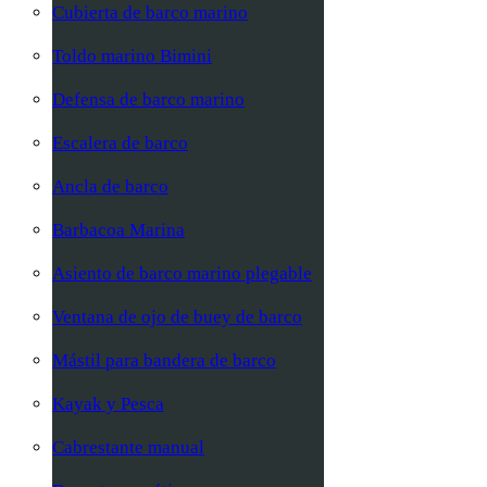
Cubierta de barco marino
Toldo marino Bimini
Defensa de barco marino
Escalera de barco
Ancla de barco
Barbacoa Marina
Asiento de barco marino plegable
Ventana de ojo de buey de barco
Mástil para bandera de barco
Kayak y Pesca
Cabrestante manual