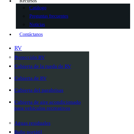
Recursos
Catálogo
Preguntas frecuentes
Noticias
Contáctanos
RV
Protección RV
Cubierta de la rueda de RV
Cubierta de RV
Cubierta del parabrisas
Cubierta de aire acondicionado
para vehículos recreativos
Aguas residuales
Baño portátil