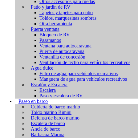
Otros accesorios para ruedas
Patio y jardín de RV
Tapetes y tapetes para patio
Toldos, marquesinas sombras
Otra herramienta
Puerta ventana
Bloqueo de RV
Pasamanos
Ventana para autocaravana
Puerta de autocaravana
Ventanilla de concesión
Ventilación de techo para vehículos recreativos
Agua dulce
Filtro de agua para vehículos recreativos
Manguera de agua para vehículos recreativos
Escalón y Escalera
Escalera
Paso y escalera de RV
Paseo en barco
Cubierta de barco marino
Toldo marino Bimini
Defensa de barco marino
Escalera de barco
Ancla de barco
Barbacoa Marina