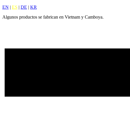
EN
|
ES
|
DE
|
KR
Algunos productos se fabrican en Vietnam y Camboya.