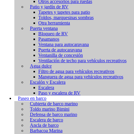
Otros accesorios para ruedas
Patio y jardín de RV
Tapetes y tapetes para patio
Toldos, marquesinas sombras
Otra herramienta
Puerta ventana
Bloqueo de RV
Pasamanos
Ventana para autocaravana
Puerta de autocaravana
Ventanilla de concesión
Ventilación de techo para vehículos recreativos
Agua dulce
Filtro de agua para vehículos recreativos
Manguera de agua para vehículos recreativos
Escalón y Escalera
Escalera
Paso y escalera de RV
Paseo en barco
Cubierta de barco marino
Toldo marino Bimini
Defensa de barco marino
Escalera de barco
Ancla de barco
Barbacoa Marina