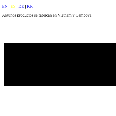
EN
|
ES
|
DE
|
KR
Algunos productos se fabrican en Vietnam y Camboya.