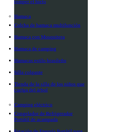
romper el hielo
Hamaca
Colcha de hamaca multifunción
Hamaca con Mosquitera
Hamaca de camping
Hamacas estilo brasileño
Silla colgante
Tienda de la silla de los niños que
cuelga del árbol
Camping eléctrico
Congelador de Refrigerador
Portátil de acampada
Estación de Energía Portátil para