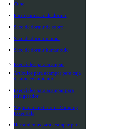
Cuna
Forro para saco de dormir
Saco de dormir de sobre
Saco de dormir momia
Saco de dormir humanoide
Esenciales para acampar
Artículos para acampar para caja
de almacenamiento
Esenciales para acampar para
refrigerador
Vagón para exteriores Camping
Essentials
Herramientas para acampar para