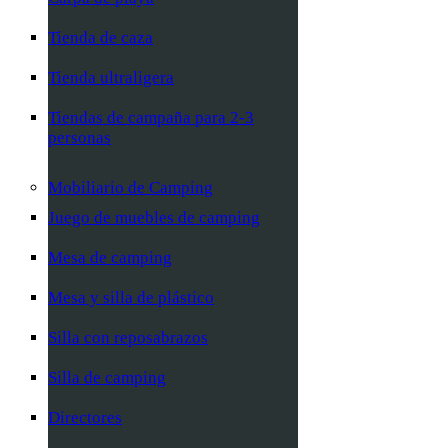
Tienda de caza
Tienda ultraligera
Tiendas de campaña para 2-3
personas
Mobiliario de Camping
Juego de muebles de camping
Mesa de camping
Mesa y silla de plástico
Silla con reposabrazos
Silla de camping
Directores