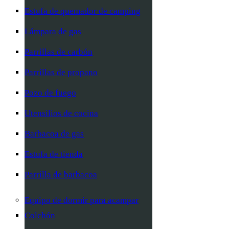
Estufa de quemador de camping
Lámpara de gas
Parrillas de carbón
Parrillas de propano
Pozo de fuego
Utensilios de cocina
Barbacoa de gas
Estufa de tienda
Parrilla de barbacoa
Equipo de dormir para acampar
Colchón