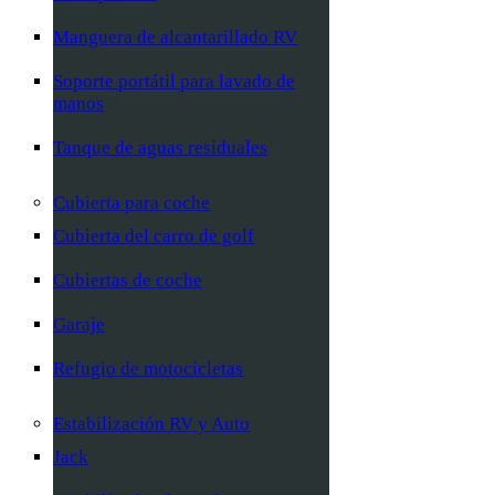
Manguera de alcantarillado RV
Soporte portátil para lavado de
manos
Tanque de aguas residuales
Cubierta para coche
Cubierta del carro de golf
Cubiertas de coche
Garaje
Refugio de motocicletas
Estabilización RV y Auto
Jack