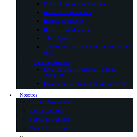
Colcha de hamaca multifunción
Hamaca con Mosquitera
Hamaca de camping
Hamacas estilo brasileño
Silla colgante
Tienda de la silla de los niños que cuelga del
árbol
Camping eléctrico
Congelador de Refrigerador Portátil de
acampada
Estación de Energía Portátil para Acampar
Nosotros
Servicio Personalizado
Sede de Vietnam
Fábrica de Camboya
Exposiciones recientes