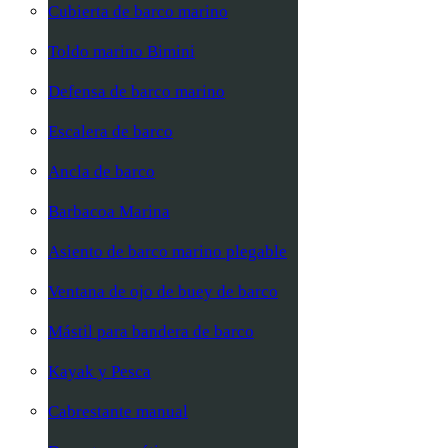
Cubierta de barco marino
Toldo marino Bimini
Defensa de barco marino
Escalera de barco
Ancla de barco
Barbacoa Marina
Asiento de barco marino plegable
Ventana de ojo de buey de barco
Mástil para bandera de barco
Kayak y Pesca
Cabrestante manual