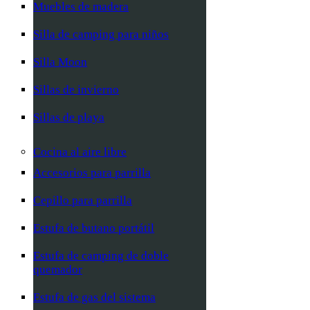
Muebles de madera
Silla de camping para niños
Silla Moon
Sillas de invierno
Sillas de playa
Cocina al aire libre
Accesorios para parrilla
Cepillo para parrilla
Estufa de butano portátil
Estufa de camping de doble
quemador
Estufa de gas del sistema