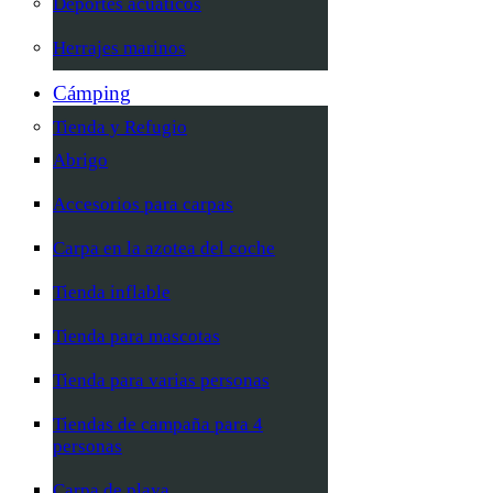
Deportes acuáticos
Herrajes marinos
Cámping
Tienda y Refugio
Abrigo
Accesorios para carpas
Carpa en la azotea del coche
Tienda inflable
Tienda para mascotas
Tienda para varias personas
Tiendas de campaña para 4
personas
Carpa de playa