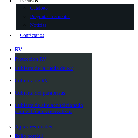
Recursos
Catálogo
Preguntas frecuentes
Noticias
Contáctanos
RV
Protección RV
Cubierta de la rueda de RV
Cubierta de RV
Cubierta del parabrisas
Cubierta de aire acondicionado
para vehículos recreativos
Aguas residuales
Baño portátil