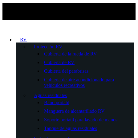
RV
Protección RV
Cubierta de la rueda de RV
Cubierta de RV
Cubierta del parabrisas
Cubierta de aire acondicionado para
vehículos recreativos
Aguas residuales
Baño portátil
Manguera de alcantarillado RV
Soporte portátil para lavado de manos
Tanque de aguas residuales