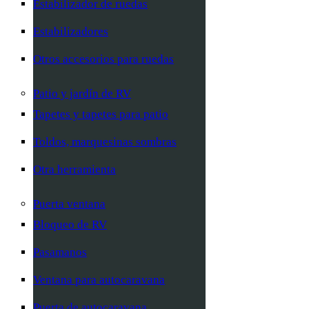
Estabilizador de ruedas
Estabilizadores
Otros accesorios para ruedas
Patio y jardín de RV
Tapetes y tapetes para patio
Toldos, marquesinas sombras
Otra herramienta
Puerta ventana
Bloqueo de RV
Pasamanos
Ventana para autocaravana
Puerta de autocaravana