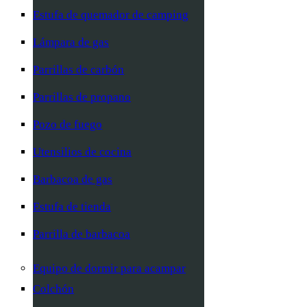
Estufa de quemador de camping
Lámpara de gas
Parrillas de carbón
Parrillas de propano
Pozo de fuego
Utensilios de cocina
Barbacoa de gas
Estufa de tienda
Parrilla de barbacoa
Equipo de dormir para acampar
Colchón