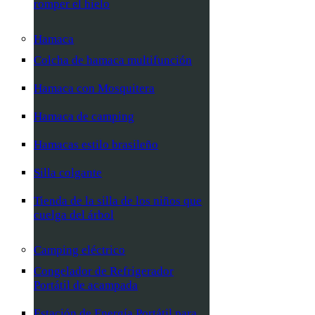
romper el hielo
Hamaca
Colcha de hamaca multifunción
Hamaca con Mosquitera
Hamaca de camping
Hamacas estilo brasileño
Silla colgante
Tienda de la silla de los niños que
cuelga del árbol
Camping eléctrico
Congelador de Refrigerador
Portátil de acampada
Estación de Energía Portátil para