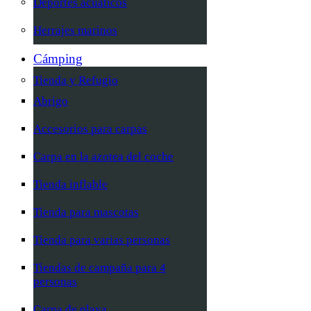
Deportes acuáticos
Herrajes marinos
Cámping
Tienda y Refugio
Abrigo
Accesorios para carpas
Carpa en la azotea del coche
Tienda inflable
Tienda para mascotas
Tienda para varias personas
Tiendas de campaña para 4
personas
Carpa de playa