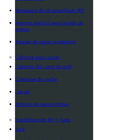
Manguera de alcantarillado RV
Soporte portátil para lavado de
manos
Tanque de aguas residuales
Cubierta para coche
Cubierta del carro de golf
Cubiertas de coche
Garaje
Refugio de motocicletas
Estabilización RV y Auto
Jack