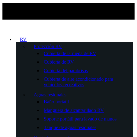
RV
Protección RV
Cubierta de la rueda de RV
Cubierta de RV
Cubierta del parabrisas
Cubierta de aire acondicionado para
vehículos recreativos
Aguas residuales
Baño portátil
Manguera de alcantarillado RV
Soporte portátil para lavado de manos
Tanque de aguas residuales