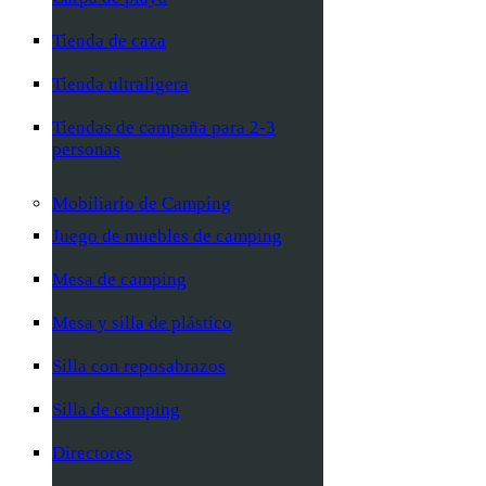
Tienda de caza
Tienda ultraligera
Tiendas de campaña para 2-3
personas
Mobiliario de Camping
Juego de muebles de camping
Mesa de camping
Mesa y silla de plástico
Silla con reposabrazos
Silla de camping
Directores