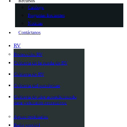
Recursos
Catálogo
Preguntas frecuentes
Noticias
Contáctanos
RV
Protección RV
Cubierta de la rueda de RV
Cubierta de RV
Cubierta del parabrisas
Cubierta de aire acondicionado
para vehículos recreativos
Aguas residuales
Baño portátil