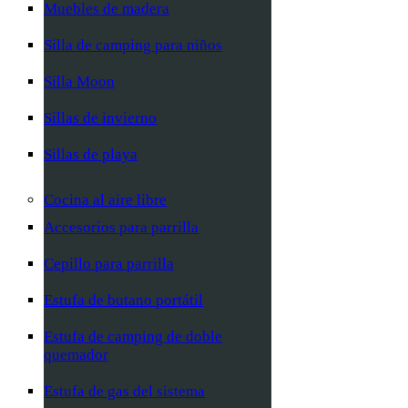
Muebles de madera
Silla de camping para niños
Silla Moon
Sillas de invierno
Sillas de playa
Cocina al aire libre
Accesorios para parrilla
Cepillo para parrilla
Estufa de butano portátil
Estufa de camping de doble
quemador
Estufa de gas del sistema