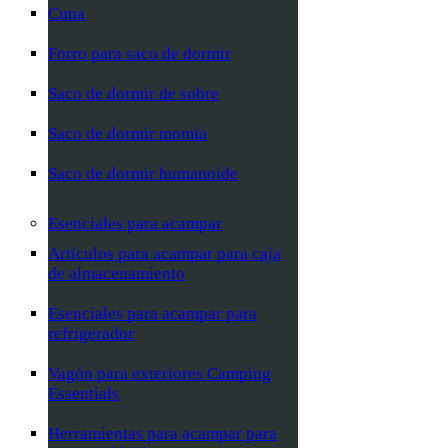
Cuna
Forro para saco de dormir
Saco de dormir de sobre
Saco de dormir momia
Saco de dormir humanoide
Esenciales para acampar
Artículos para acampar para caja
de almacenamiento
Esenciales para acampar para
refrigerador
Vagón para exteriores Camping
Essentials
Herramientas para acampar para