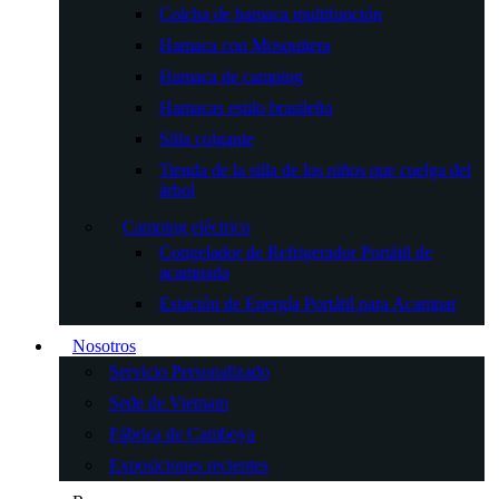
Colcha de hamaca multifunción
Hamaca con Mosquitera
Hamaca de camping
Hamacas estilo brasileño
Silla colgante
Tienda de la silla de los niños que cuelga del
árbol
Camping eléctrico
Congelador de Refrigerador Portátil de
acampada
Estación de Energía Portátil para Acampar
Nosotros
Servicio Personalizado
Sede de Vietnam
Fábrica de Camboya
Exposiciones recientes