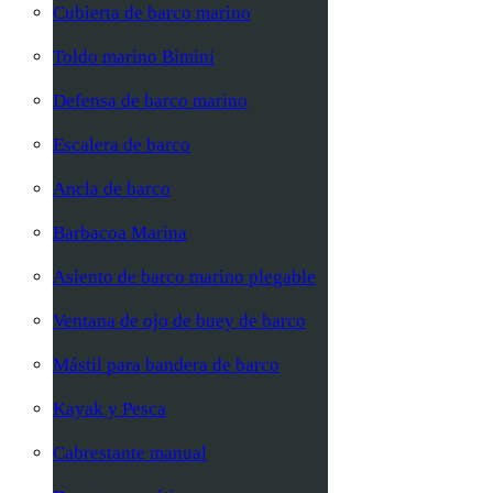
Cubierta de barco marino
Toldo marino Bimini
Defensa de barco marino
Escalera de barco
Ancla de barco
Barbacoa Marina
Asiento de barco marino plegable
Ventana de ojo de buey de barco
Mástil para bandera de barco
Kayak y Pesca
Cabrestante manual