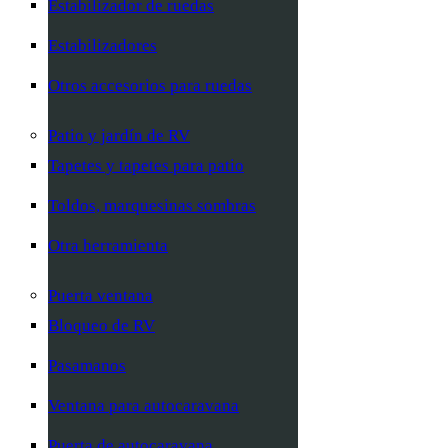
Estabilizador de ruedas
Estabilizadores
Otros accesorios para ruedas
Patio y jardín de RV
Tapetes y tapetes para patio
Toldos, marquesinas sombras
Otra herramienta
Puerta ventana
Bloqueo de RV
Pasamanos
Ventana para autocaravana
Puerta de autocaravana