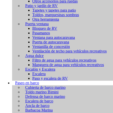
Otros accesorios para ruedas
Patio y jardín de RV
Tapetes y tapetes para patio
Toldos, marquesinas sombras
Otra herramienta
Puerta ventana
Bloqueo de RV
Pasamanos
Ventana para autocaravana
Puerta de autocaravana
Ventanilla de concesión
Ventilación de techo para vehículos recreativos
Agua dulce
Filtro de agua para vehículos recreativos
Manguera de agua para vehículos recreativos
Escalón y Escalera
Escalera
Paso y escalera de RV
Paseo en barco
Cubierta de barco marino
Toldo marino Bimini
Defensa de barco marino
Escalera de barco
Ancla de barco
Barbacoa Marina