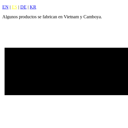
EN
|
ES
|
DE
|
KR
Algunos productos se fabrican en Vietnam y Camboya.