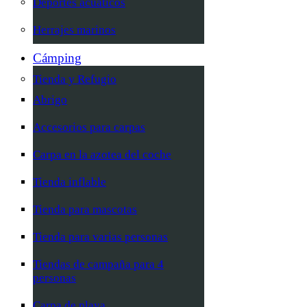
Deportes acuáticos
Herrajes marinos
Cámping
Tienda y Refugio
Abrigo
Accesorios para carpas
Carpa en la azotea del coche
Tienda inflable
Tienda para mascotas
Tienda para varias personas
Tiendas de campaña para 4
personas
Carpa de playa