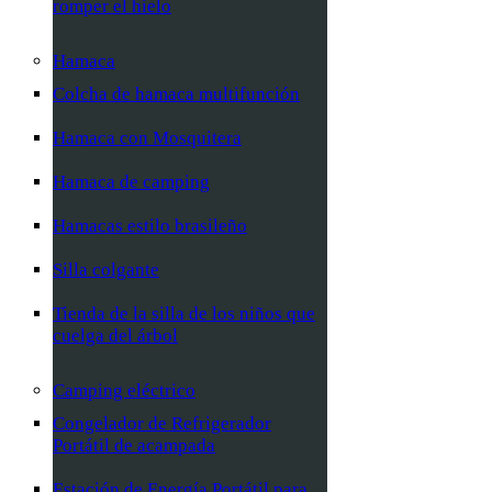
romper el hielo
Hamaca
Colcha de hamaca multifunción
Hamaca con Mosquitera
Hamaca de camping
Hamacas estilo brasileño
Silla colgante
Tienda de la silla de los niños que
cuelga del árbol
Camping eléctrico
Congelador de Refrigerador
Portátil de acampada
Estación de Energía Portátil para