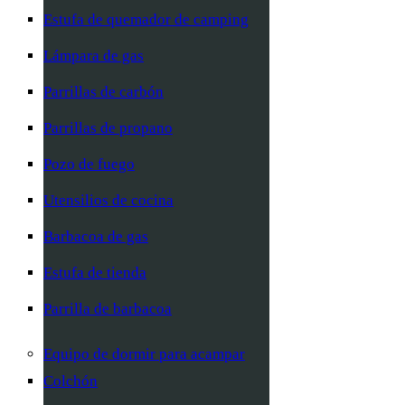
Estufa de quemador de camping
Lámpara de gas
Parrillas de carbón
Parrillas de propano
Pozo de fuego
Utensilios de cocina
Barbacoa de gas
Estufa de tienda
Parrilla de barbacoa
Equipo de dormir para acampar
Colchón