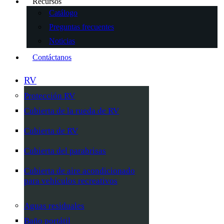
Recursos
Catálogo
Preguntas frecuentes
Noticias
Contáctanos
RV
Protección RV
Cubierta de la rueda de RV
Cubierta de RV
Cubierta del parabrisas
Cubierta de aire acondicionado
para vehículos recreativos
Aguas residuales
Baño portátil