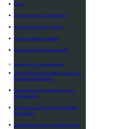
Cuna
Forro para saco de dormir
Saco de dormir de sobre
Saco de dormir momia
Saco de dormir humanoide
Esenciales para acampar
Artículos para acampar para caja
de almacenamiento
Esenciales para acampar para
refrigerador
Vagón para exteriores Camping
Essentials
Herramientas para acampar para