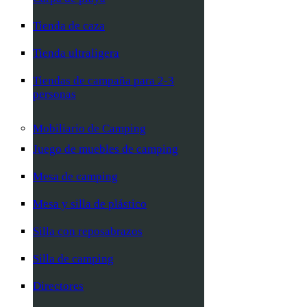
Tienda de caza
Tienda ultraligera
Tiendas de campaña para 2-3
personas
Mobiliario de Camping
Juego de muebles de camping
Mesa de camping
Mesa y silla de plástico
Silla con reposabrazos
Silla de camping
Directores