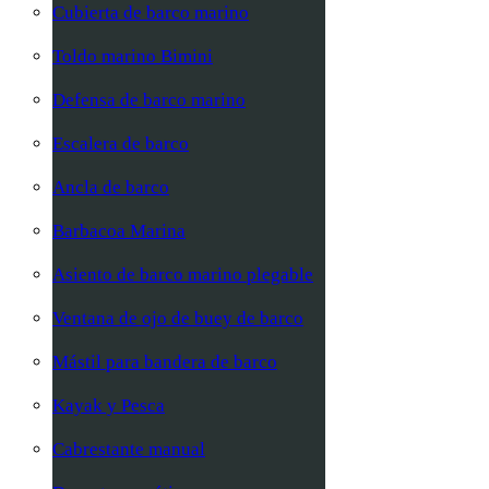
Cubierta de barco marino
Toldo marino Bimini
Defensa de barco marino
Escalera de barco
Ancla de barco
Barbacoa Marina
Asiento de barco marino plegable
Ventana de ojo de buey de barco
Mástil para bandera de barco
Kayak y Pesca
Cabrestante manual