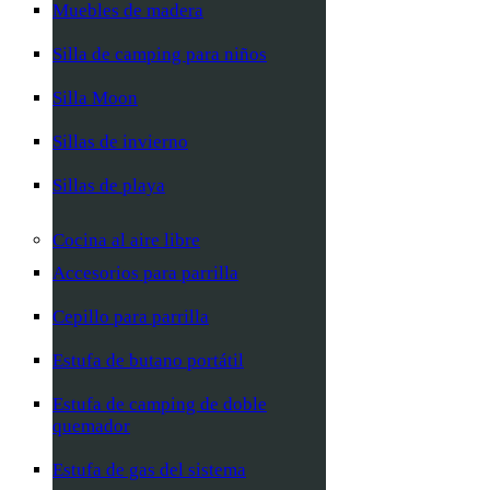
Muebles de madera
Silla de camping para niños
Silla Moon
Sillas de invierno
Sillas de playa
Cocina al aire libre
Accesorios para parrilla
Cepillo para parrilla
Estufa de butano portátil
Estufa de camping de doble
quemador
Estufa de gas del sistema