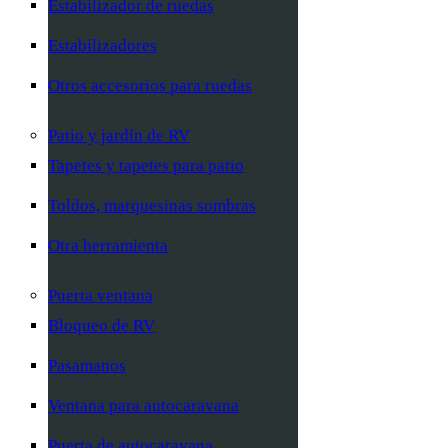
Estabilizador de ruedas
Estabilizadores
Otros accesorios para ruedas
Patio y jardín de RV
Tapetes y tapetes para patio
Toldos, marquesinas sombras
Otra herramienta
Puerta ventana
Bloqueo de RV
Pasamanos
Ventana para autocaravana
Puerta de autocaravana