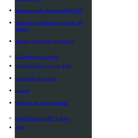
Manguera de alcantarillado RV
Soporte portátil para lavado de
manos
Tanque de aguas residuales
Cubierta para coche
Cubierta del carro de golf
Cubiertas de coche
Garaje
Refugio de motocicletas
Estabilización RV y Auto
Jack