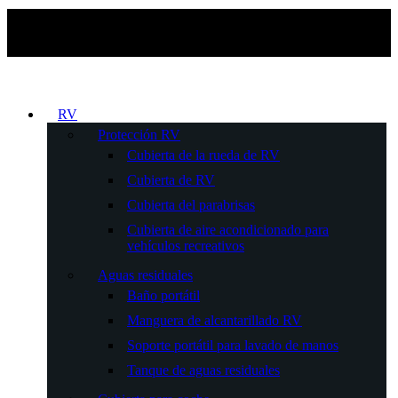
RV
Protección RV
Cubierta de la rueda de RV
Cubierta de RV
Cubierta del parabrisas
Cubierta de aire acondicionado para
vehículos recreativos
Aguas residuales
Baño portátil
Manguera de alcantarillado RV
Soporte portátil para lavado de manos
Tanque de aguas residuales