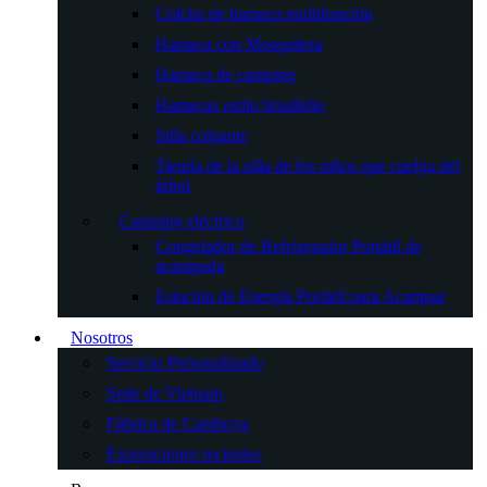
Colcha de hamaca multifunción
Hamaca con Mosquitera
Hamaca de camping
Hamacas estilo brasileño
Silla colgante
Tienda de la silla de los niños que cuelga del
árbol
Camping eléctrico
Congelador de Refrigerador Portátil de
acampada
Estación de Energía Portátil para Acampar
Nosotros
Servicio Personalizado
Sede de Vietnam
Fábrica de Camboya
Exposiciones recientes