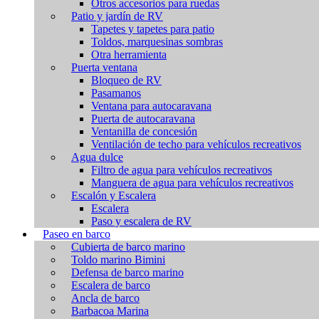
Otros accesorios para ruedas
Patio y jardín de RV
Tapetes y tapetes para patio
Toldos, marquesinas sombras
Otra herramienta
Puerta ventana
Bloqueo de RV
Pasamanos
Ventana para autocaravana
Puerta de autocaravana
Ventanilla de concesión
Ventilación de techo para vehículos recreativos
Agua dulce
Filtro de agua para vehículos recreativos
Manguera de agua para vehículos recreativos
Escalón y Escalera
Escalera
Paso y escalera de RV
Paseo en barco
Cubierta de barco marino
Toldo marino Bimini
Defensa de barco marino
Escalera de barco
Ancla de barco
Barbacoa Marina