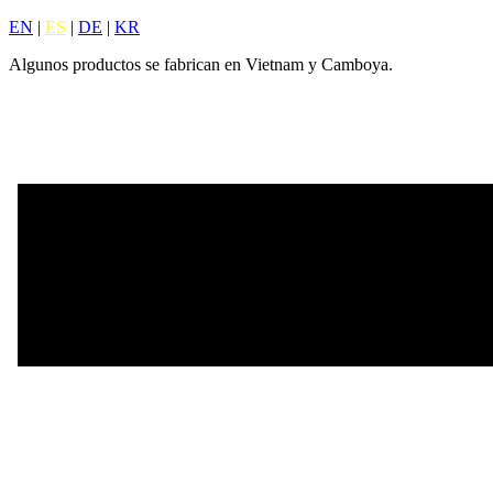
EN
|
ES
|
DE
|
KR
Algunos productos se fabrican en Vietnam y Camboya.