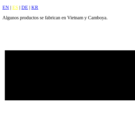
EN
|
ES
|
DE
|
KR
Algunos productos se fabrican en Vietnam y Camboya.