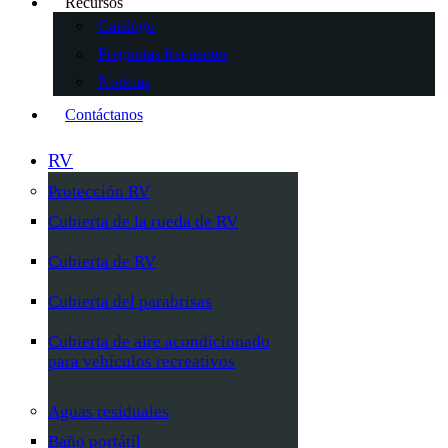
Recursos
Catálogo
Preguntas frecuentes
Noticias
Contáctanos
RV
Protección RV
Cubierta de la rueda de RV
Cubierta de RV
Cubierta del parabrisas
Cubierta de aire acondicionado
para vehículos recreativos
Aguas residuales
Baño portátil