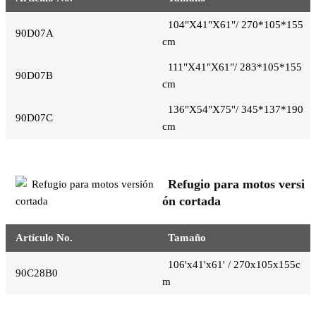
104"X41"X61"/ 270*105*155
90D07A
cm
111"X41"X61"/ 283*105*155
90D07B
cm
136"X54"X75"/ 345*137*190
90D07C
cm
Refugio para motos versi
ón cortada
Artículo No.
Tamaño
106'x41'x61' / 270x105x155c
90C28B0
m