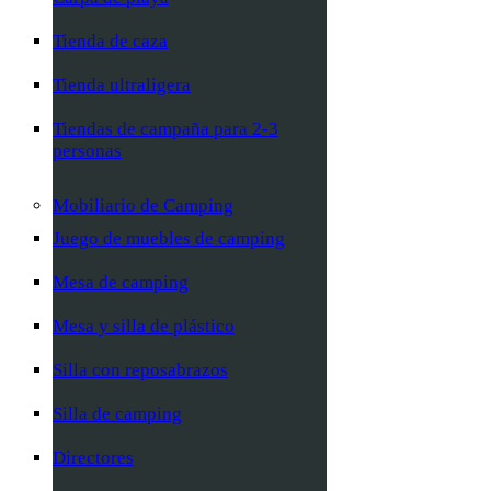
Tienda de caza
Tienda ultraligera
Tiendas de campaña para 2-3
personas
Mobiliario de Camping
Juego de muebles de camping
Mesa de camping
Mesa y silla de plástico
Silla con reposabrazos
Silla de camping
Directores