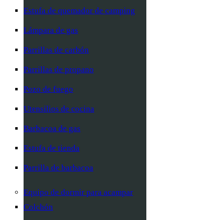
Estufa de quemador de camping
Lámpara de gas
Parrillas de carbón
Parrillas de propano
Pozo de fuego
Utensilios de cocina
Barbacoa de gas
Estufa de tienda
Parrilla de barbacoa
Equipo de dormir para acampar
Colchón