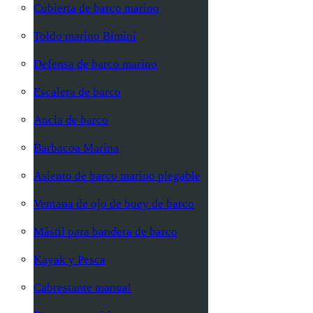
Cubierta de barco marino
Toldo marino Bimini
Defensa de barco marino
Escalera de barco
Ancla de barco
Barbacoa Marina
Asiento de barco marino plegable
Ventana de ojo de buey de barco
Mástil para bandera de barco
Kayak y Pesca
Cabrestante manual