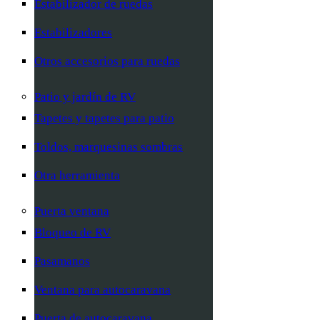
Estabilizador de ruedas
Estabilizadores
Otros accesorios para ruedas
Patio y jardín de RV
Tapetes y tapetes para patio
Toldos, marquesinas sombras
Otra herramienta
Puerta ventana
Bloqueo de RV
Pasamanos
Ventana para autocaravana
Puerta de autocaravana