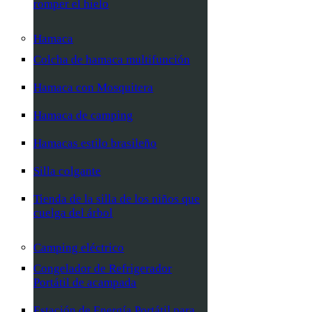
romper el hielo
Hamaca
Colcha de hamaca multifunción
Hamaca con Mosquitera
Hamaca de camping
Hamacas estilo brasileño
Silla colgante
Tienda de la silla de los niños que
cuelga del árbol
Camping eléctrico
Congelador de Refrigerador
Portátil de acampada
Estación de Energía Portátil para