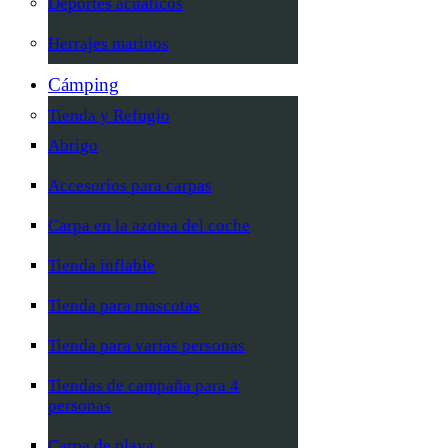
Deportes acuáticos
Herrajes marinos
Cámping
Tienda y Refugio
Abrigo
Accesorios para carpas
Carpa en la azotea del coche
Tienda inflable
Tienda para mascotas
Tienda para varias personas
Tiendas de campaña para 4
personas
Carpa de playa