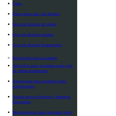
Cuna
Forro para saco de dormir
Saco de dormir de sobre
Saco de dormir momia
Saco de dormir humanoide
Esenciales para acampar
Artículos para acampar para caja
de almacenamiento
Esenciales para acampar para
refrigerador
Vagón para exteriores Camping
Essentials
Herramientas para acampar para