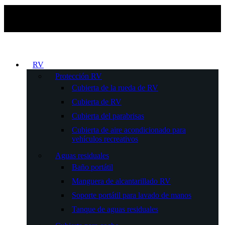
RV
Protección RV
Cubierta de la rueda de RV
Cubierta de RV
Cubierta del parabrisas
Cubierta de aire acondicionado para
vehículos recreativos
Aguas residuales
Baño portátil
Manguera de alcantarillado RV
Soporte portátil para lavado de manos
Tanque de aguas residuales