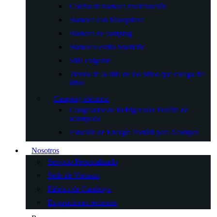
Colcha de hamaca multifunción
Hamaca con Mosquitera
Hamaca de camping
Hamacas estilo brasileño
Silla colgante
Tienda de la silla de los niños que cuelga del
árbol
Camping eléctrico
Congelador de Refrigerador Portátil de
acampada
Estación de Energía Portátil para Acampar
Nosotros
Servicio Personalizado
Sede de Vietnam
Fábrica de Camboya
Exposiciones recientes