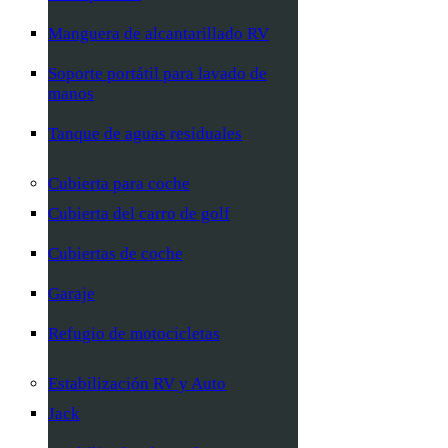
Manguera de alcantarillado RV
Soporte portátil para lavado de
manos
Tanque de aguas residuales
Cubierta para coche
Cubierta del carro de golf
Cubiertas de coche
Garaje
Refugio de motocicletas
Estabilización RV y Auto
Jack