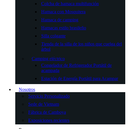
Colcha de hamaca multifunción
Hamaca con Mosquitera
Hamaca de camping
Hamacas estilo brasileño
Silla colgante
Tienda de la silla de los niños que cuelga del
árbol
Camping eléctrico
Congelador de Refrigerador Portátil de
acampada
Estación de Energía Portátil para Acampar
Nosotros
Servicio Personalizado
Sede de Vietnam
Fábrica de Camboya
Exposiciones recientes