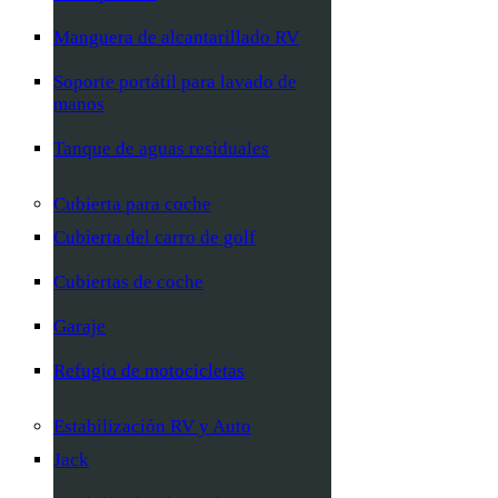
Manguera de alcantarillado RV
Soporte portátil para lavado de
manos
Tanque de aguas residuales
Cubierta para coche
Cubierta del carro de golf
Cubiertas de coche
Garaje
Refugio de motocicletas
Estabilización RV y Auto
Jack