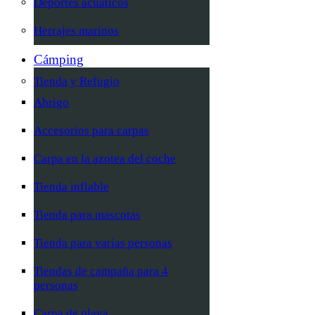
Deportes acuáticos
Herrajes marinos
Cámping
Tienda y Refugio
Abrigo
Accesorios para carpas
Carpa en la azotea del coche
Tienda inflable
Tienda para mascotas
Tienda para varias personas
Tiendas de campaña para 4
personas
Carpa de playa