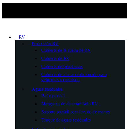
RV
Protección RV
Cubierta de la rueda de RV
Cubierta de RV
Cubierta del parabrisas
Cubierta de aire acondicionado para
vehículos recreativos
Aguas residuales
Baño portátil
Manguera de alcantarillado RV
Soporte portátil para lavado de manos
Tanque de aguas residuales