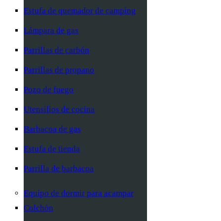
Estufa de quemador de camping
Lámpara de gas
Parrillas de carbón
Parrillas de propano
Pozo de fuego
Utensilios de cocina
Barbacoa de gas
Estufa de tienda
Parrilla de barbacoa
Equipo de dormir para acampar
Colchón