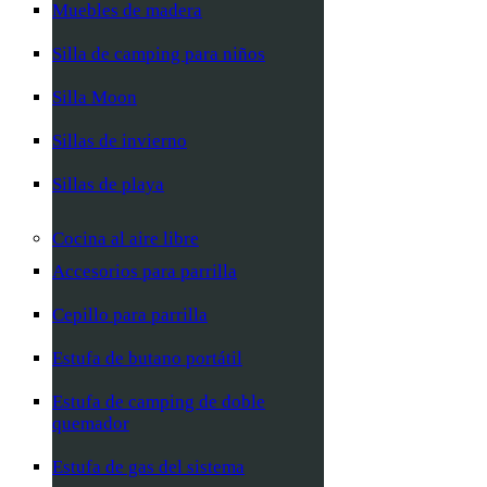
Muebles de madera
Silla de camping para niños
Silla Moon
Sillas de invierno
Sillas de playa
Cocina al aire libre
Accesorios para parrilla
Cepillo para parrilla
Estufa de butano portátil
Estufa de camping de doble
quemador
Estufa de gas del sistema