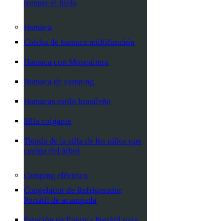
romper el hielo
Hamaca
Colcha de hamaca multifunción
Hamaca con Mosquitera
Hamaca de camping
Hamacas estilo brasileño
Silla colgante
Tienda de la silla de los niños que
cuelga del árbol
Camping eléctrico
Congelador de Refrigerador
Portátil de acampada
Estación de Energía Portátil para