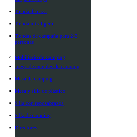
Tienda de caza
Tienda ultraligera
Tiendas de campaña para 2-3
personas
Mobiliario de Camping
Juego de muebles de camping
Mesa de camping
Mesa y silla de plástico
Silla con reposabrazos
Silla de camping
Directores