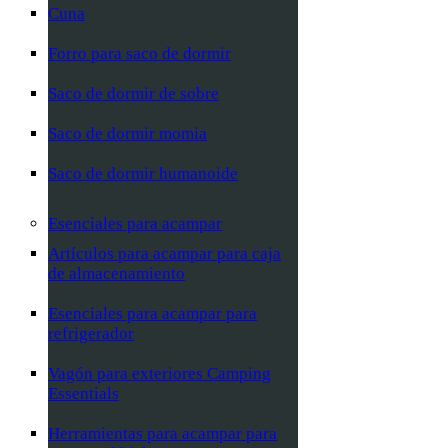
Cuna
Forro para saco de dormir
Saco de dormir de sobre
Saco de dormir momia
Saco de dormir humanoide
Esenciales para acampar
Artículos para acampar para caja
de almacenamiento
Esenciales para acampar para
refrigerador
Vagón para exteriores Camping
Essentials
Herramientas para acampar para