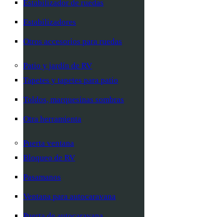
Estabilizador de ruedas
Estabilizadores
Otros accesorios para ruedas
Patio y jardín de RV
Tapetes y tapetes para patio
Toldos, marquesinas sombras
Otra herramienta
Puerta ventana
Bloqueo de RV
Pasamanos
Ventana para autocaravana
Puerta de autocaravana