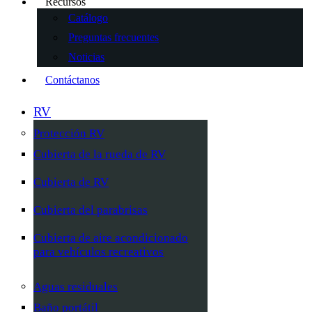
Recursos
Catálogo
Preguntas frecuentes
Noticias
Contáctanos
RV
Protección RV
Cubierta de la rueda de RV
Cubierta de RV
Cubierta del parabrisas
Cubierta de aire acondicionado
para vehículos recreativos
Aguas residuales
Baño portátil