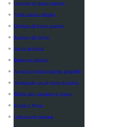
Cubierta de barco marino
Toldo marino Bimini
Defensa de barco marino
Escalera de barco
Ancla de barco
Barbacoa Marina
Asiento de barco marino plegable
Ventana de ojo de buey de barco
Mástil para bandera de barco
Kayak y Pesca
Cabrestante manual