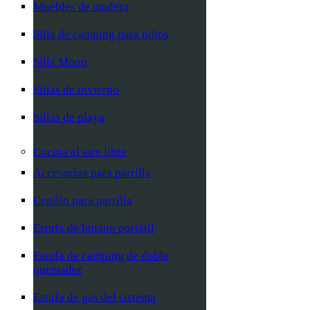
Muebles de madera
Silla de camping para niños
Silla Moon
Sillas de invierno
Sillas de playa
Cocina al aire libre
Accesorios para parrilla
Cepillo para parrilla
Estufa de butano portátil
Estufa de camping de doble
quemador
Estufa de gas del sistema