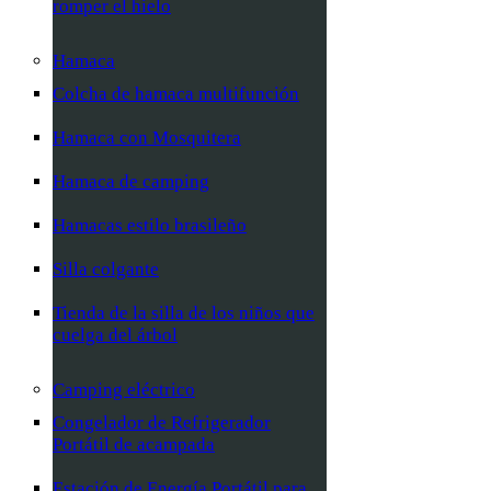
romper el hielo
Hamaca
Colcha de hamaca multifunción
Hamaca con Mosquitera
Hamaca de camping
Hamacas estilo brasileño
Silla colgante
Tienda de la silla de los niños que
cuelga del árbol
Camping eléctrico
Congelador de Refrigerador
Portátil de acampada
Estación de Energía Portátil para