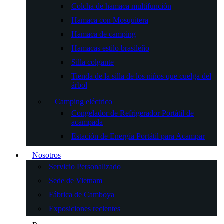
Colcha de hamaca multifunción
Hamaca con Mosquitera
Hamaca de camping
Hamacas estilo brasileño
Silla colgante
Tienda de la silla de los niños que cuelga del
árbol
Camping eléctrico
Congelador de Refrigerador Portátil de
acampada
Estación de Energía Portátil para Acampar
Nosotros
Servicio Personalizado
Sede de Vietnam
Fábrica de Camboya
Exposiciones recientes