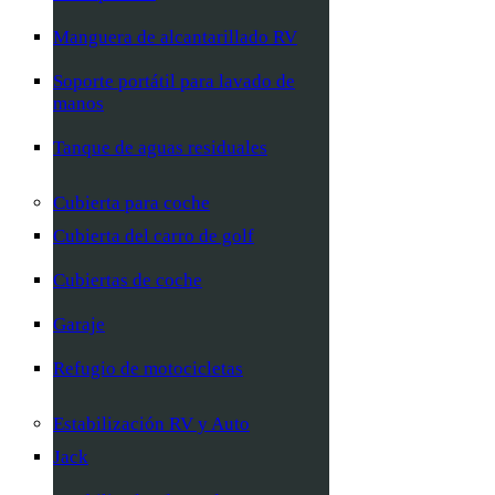
Manguera de alcantarillado RV
Soporte portátil para lavado de
manos
Tanque de aguas residuales
Cubierta para coche
Cubierta del carro de golf
Cubiertas de coche
Garaje
Refugio de motocicletas
Estabilización RV y Auto
Jack