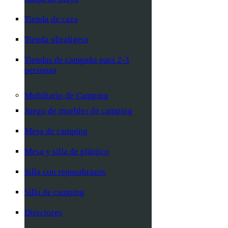
Tienda de caza
Tienda ultraligera
Tiendas de campaña para 2-3
personas
Mobiliario de Camping
Juego de muebles de camping
Mesa de camping
Mesa y silla de plástico
Silla con reposabrazos
Silla de camping
Directores