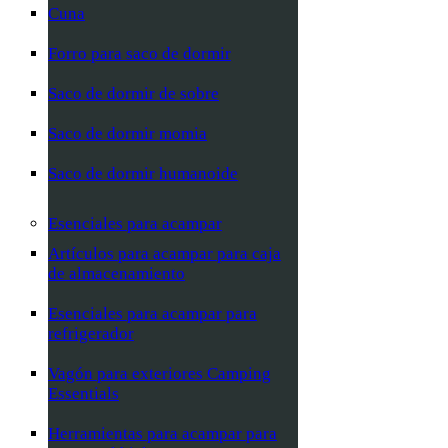
Cuna
Forro para saco de dormir
Saco de dormir de sobre
Saco de dormir momia
Saco de dormir humanoide
Esenciales para acampar
Artículos para acampar para caja
de almacenamiento
Esenciales para acampar para
refrigerador
Vagón para exteriores Camping
Essentials
Herramientas para acampar para