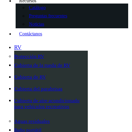
Recursos
Catálogo
Preguntas frecuentes
Noticias
Contáctanos
RV
Protección RV
Cubierta de la rueda de RV
Cubierta de RV
Cubierta del parabrisas
Cubierta de aire acondicionado
para vehículos recreativos
Aguas residuales
Baño portátil