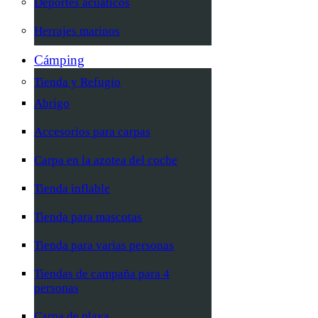
Deportes acuáticos
Herrajes marinos
Cámping
Tienda y Refugio
Abrigo
Accesorios para carpas
Carpa en la azotea del coche
Tienda inflable
Tienda para mascotas
Tienda para varias personas
Tiendas de campaña para 4
personas
Carpa de playa