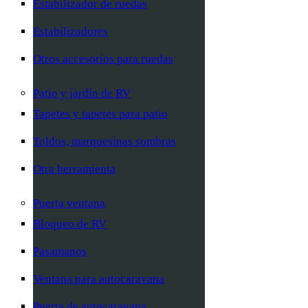
Estabilizador de ruedas
Estabilizadores
Otros accesorios para ruedas
Patio y jardín de RV
Tapetes y tapetes para patio
Toldos, marquesinas sombras
Otra herramienta
Puerta ventana
Bloqueo de RV
Pasamanos
Ventana para autocaravana
Puerta de autocaravana