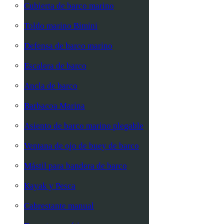
Cubierta de barco marino
Toldo marino Bimini
Defensa de barco marino
Escalera de barco
Ancla de barco
Barbacoa Marina
Asiento de barco marino plegable
Ventana de ojo de buey de barco
Mástil para bandera de barco
Kayak y Pesca
Cabrestante manual