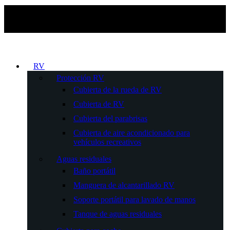
RV
Protección RV
Cubierta de la rueda de RV
Cubierta de RV
Cubierta del parabrisas
Cubierta de aire acondicionado para
vehículos recreativos
Aguas residuales
Baño portátil
Manguera de alcantarillado RV
Soporte portátil para lavado de manos
Tanque de aguas residuales