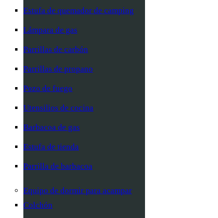
Estufa de quemador de camping
Lámpara de gas
Parrillas de carbón
Parrillas de propano
Pozo de fuego
Utensilios de cocina
Barbacoa de gas
Estufa de tienda
Parrilla de barbacoa
Equipo de dormir para acampar
Colchón