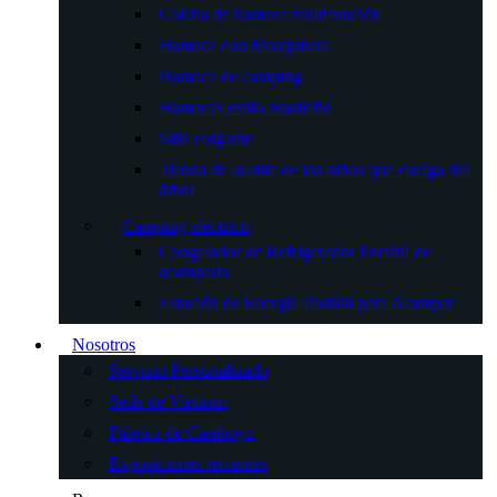
Colcha de hamaca multifunción
Hamaca con Mosquitera
Hamaca de camping
Hamacas estilo brasileño
Silla colgante
Tienda de la silla de los niños que cuelga del
árbol
Camping eléctrico
Congelador de Refrigerador Portátil de
acampada
Estación de Energía Portátil para Acampar
Nosotros
Servicio Personalizado
Sede de Vietnam
Fábrica de Camboya
Exposiciones recientes