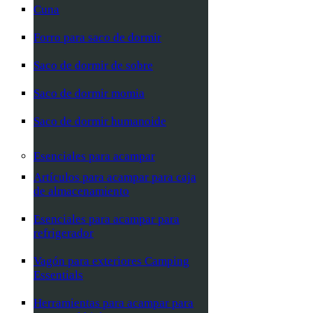
Cuna
Forro para saco de dormir
Saco de dormir de sobre
Saco de dormir momia
Saco de dormir humanoide
Esenciales para acampar
Artículos para acampar para caja
de almacenamiento
Esenciales para acampar para
refrigerador
Vagón para exteriores Camping
Essentials
Herramientas para acampar para