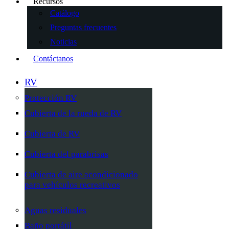
Recursos
Catálogo
Preguntas frecuentes
Noticias
Contáctanos
RV
Protección RV
Cubierta de la rueda de RV
Cubierta de RV
Cubierta del parabrisas
Cubierta de aire acondicionado
para vehículos recreativos
Aguas residuales
Baño portátil