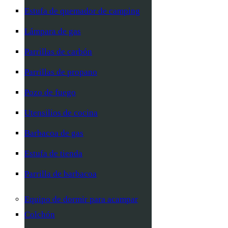
Estufa de quemador de camping
Lámpara de gas
Parrillas de carbón
Parrillas de propano
Pozo de fuego
Utensilios de cocina
Barbacoa de gas
Estufa de tienda
Parrilla de barbacoa
Equipo de dormir para acampar
Colchón