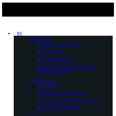
RV
Protección RV
Cubierta de la rueda de RV
Cubierta de RV
Cubierta del parabrisas
Cubierta de aire acondicionado para
vehículos recreativos
Aguas residuales
Baño portátil
Manguera de alcantarillado RV
Soporte portátil para lavado de manos
Tanque de aguas residuales