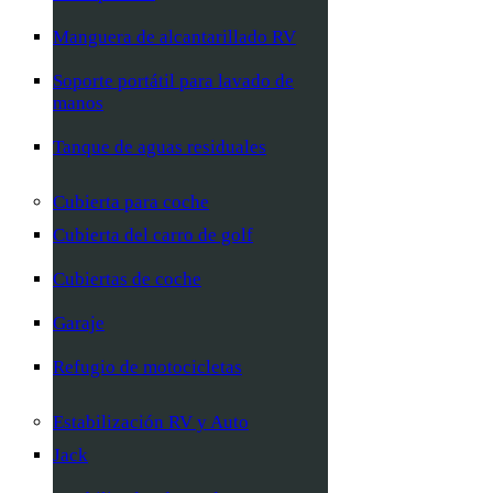
Manguera de alcantarillado RV
Soporte portátil para lavado de
manos
Tanque de aguas residuales
Cubierta para coche
Cubierta del carro de golf
Cubiertas de coche
Garaje
Refugio de motocicletas
Estabilización RV y Auto
Jack