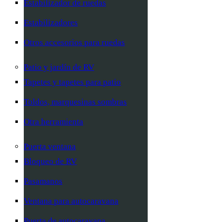
Estabilizador de ruedas
Estabilizadores
Otros accesorios para ruedas
Patio y jardín de RV
Tapetes y tapetes para patio
Toldos, marquesinas sombras
Otra herramienta
Puerta ventana
Bloqueo de RV
Pasamanos
Ventana para autocaravana
Puerta de autocaravana