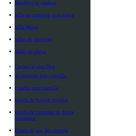
Muebles de madera
Silla de camping para niños
Silla Moon
Sillas de invierno
Sillas de playa
Cocina al aire libre
Accesorios para parrilla
Cepillo para parrilla
Estufa de butano portátil
Estufa de camping de doble
quemador
Estufa de gas del sistema