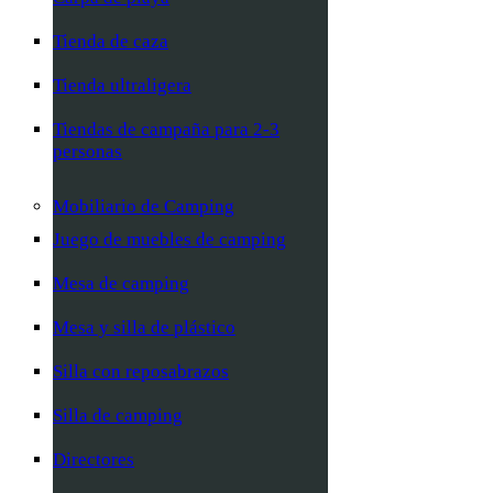
Tienda de caza
Tienda ultraligera
Tiendas de campaña para 2-3
personas
Mobiliario de Camping
Juego de muebles de camping
Mesa de camping
Mesa y silla de plástico
Silla con reposabrazos
Silla de camping
Directores