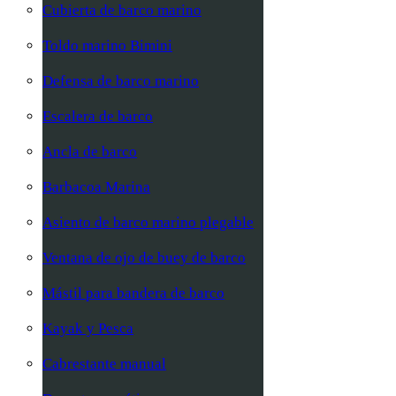
Cubierta de barco marino
Toldo marino Bimini
Defensa de barco marino
Escalera de barco
Ancla de barco
Barbacoa Marina
Asiento de barco marino plegable
Ventana de ojo de buey de barco
Mástil para bandera de barco
Kayak y Pesca
Cabrestante manual