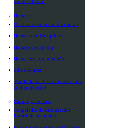
romper el hielo
Hamaca
Colcha de hamaca multifunción
Hamaca con Mosquitera
Hamaca de camping
Hamacas estilo brasileño
Silla colgante
Tienda de la silla de los niños que
cuelga del árbol
Camping eléctrico
Congelador de Refrigerador
Portátil de acampada
Estación de Energía Portátil para