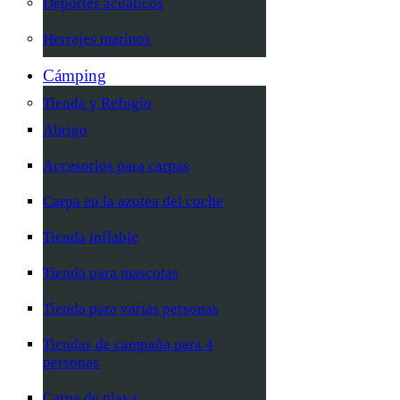
Deportes acuáticos
Herrajes marinos
Cámping
Tienda y Refugio
Abrigo
Accesorios para carpas
Carpa en la azotea del coche
Tienda inflable
Tienda para mascotas
Tienda para varias personas
Tiendas de campaña para 4
personas
Carpa de playa